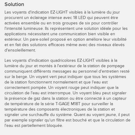
Capteurs d’aide au choix
Télésurveillance
Solution
Les voyants d'indication EZ-LIGHT visibles à la lumière du jour
Capteurs de température
procurent un éclairage intense avec 18 LED qui peuvent être
activées ensemble ou en trois groupes de six pour contrôler
Capteurs de détection de zone
l'intensité lumineuse. Ils représentent une solution idéale pour les
LIENS CONNEXES
applications nécessitant une communication bien visible en
Capteurs de surveillance des conditions
extérieur. Un pare-soleil proposé en option améliore leur visibilité
Washdown
et en fait des solutions efficaces même avec des niveaux élevés
Capteurs de surveillance des conditions sans fil
d'ensoleillement.
IO-Link
Capteurs de vibrations
Les voyants d'indication quadricolores EZ-LIGHT visibles à la
lumière du jour et montés à l'extérieur de la station de pompage
communiquent différents messages au personnel d'entretien resté
sur la berge. Un voyant vert peut indiquer que tous les systèmes
de la station fonctionnent normalement et que l'eau est
ACCESSOIRES
correctement pompée. Un voyant rouge peut indiquer que la
circulation de l'eau est interrompue. Un voyant bleu peut signaler
ACCESSORIES
la présence de gaz dans la station ou être connecté à un capteur
de température de la série T-GAGE M18T pour surveiller la
température des composants électroniques de la station et
Converters
signaler une surchauffe du système. Quant au voyant jaune, il peut
par exemple signaler qu'un filtre est bouché et que la circulation de
Câbles
l'eau est partiellement bloquée.