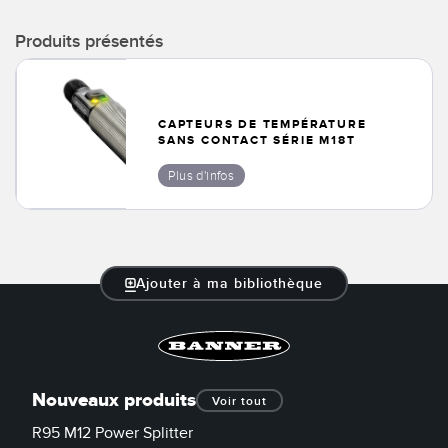
LOGICIELS
Produits présentés
Banner Measurement Sensor Software
Logiciel de configuration de capteur sans fil
CAPTEURS DE TEMPÉRATURE
Logiciels avec interface utilisateur graphique pour capteurs
SANS CONTACT SÉRIE M18T
Plus d'infos
TECHNOLOGIE
Capteurs avec IO-Link
Ajouter à ma bibliothèque
TECHNOLOGY
Capteurs avec IO-Link
Nouveaux produits
Voir tout
R95 M12 Power Splitter