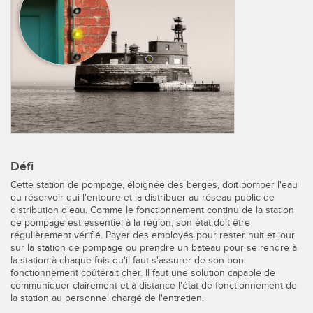
CAPTEURS
IIOT ET L'USINE
INTELLIGENTE
Capteurs photoélectriques
Appel de pièces, service ou retrait de palettes
Mesure de distance laser
Communication en usine
Barrières de mesure
Détection fiable des bords avant
Temps de parcours 3D
Maintenance prédictive
Capteurs radar
Défi
Maintenance prédictive
Capteurs à ultrasons
Cette station de pompage, éloignée des berges, doit pomper l'eau
du réservoir qui l'entoure et la distribuer au réseau public de
Surveillance du niveau des cuves
Amplificateurs à fibre optique
distribution d'eau. Comme le fonctionnement continu de la station
de pompage est essentiel à la région, son état doit être
Efficacité globale de l'équipement (OEE)
régulièrement vérifié. Payer des employés pour rester nuit et jour
Fibres optiques
sur la station de pompage ou prendre un bateau pour se rendre à
Surveillance des conditions : maintenance prédictive et
la station à chaque fois qu'il faut s'assurer de son bon
Fourches optiques et capteurs d'étiquettes
préventive
fonctionnement coûterait cher. Il faut une solution capable de
communiquer clairement et à distance l'état de fonctionnement de
Capteurs de repères, de couleurs et de luminescence
Surveillance des machines/Efficacité globale de l'équipement
la station au personnel chargé de l'entretien.