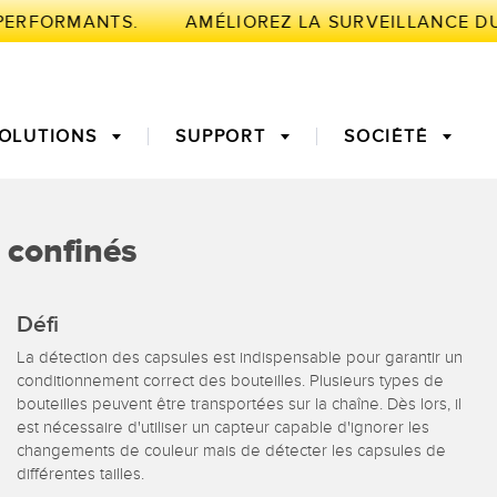
PERFORMANTS.
OLUTIONS
SUPPORT
SOCIÉTÉ
NTE
 confinés
de mesure
fiable des bords
Temps de parcours 3D
Maintenance prédictive
Défi
urs à fibre
Fibres optiques
La détection des capsules est indispensable pour garantir un
globale de
Surveillance des
conditionnement correct des bouteilles. Plusieurs types de
nt (OEE)
conditions : maintenance
bouteilles peuvent être transportées sur la chaîne. Dès lors, il
’aide au choix
Capteurs de température
prédictive et préventive
est nécessaire d'utiliser un capteur capable d'ignorer les
changements de couleur mais de détecter les capsules de
différentes tailles.