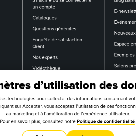
S'inscrire ou se connecter à
Blog Bann
un compte
E-newslett
Catalogues
Événemen
Questions générales
Nouveaux 
Enquête de satisfaction
Espace pr
client
Exemples 
Nos experts
Salons pr
Vidéothèque
ètres d’utilisation des d
Adresse E-Mail
des technologies pour collecter des informations concernant votr
cliquant sur Accepter, vous acceptez l’utilisation de ces fonctionn
au marketing et à l’amélioration de l’expérience utilisateur.
Pour en savoir plus, consultez notre
Politique de confidentialité
.