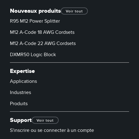
LOGICIELS
Nouveaux produits
Voir tout
Banner Measurement Sensor Software
R95 M12 Power Splitter
Logiciel de configuration de capteur sans fil
M12 A-Code 18 AWG Cordsets
Logiciels avec interface utilisateur graphique pour capteurs
M12 A-Code 22 AWG Cordsets
DXMR50 Logic Block
TECHNOLOGIE
Expertise
Capteurs avec IO-Link
Applications
TECHNOLOGY
Industries
Produits
Capteurs avec IO-Link
Support
Voir tout
S'inscrire ou se connecter à un compte