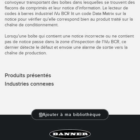
Capteurs d’aide au choix
convoyeur transportant des boîtes dans lesquelles se trouvent des
Télésurveillance
flacons de comprimés et leur notice d'information. Le lecteur de
codes à barres industriel iVu BCR lit un code Data Matrix sur la
Capteurs de température
notice pour vérifier qu'elle correspond bien au produit traité sur la
chaîne de conditionnement.
Capteurs de détection de zone
LIENS CONNEXES
Lorsqu'une boîte qui contient une notice incorrecte ou ne contient
Capteurs de surveillance des conditions
pas de notice passe dans la zone d'inspection de l'iVu BCR, ce
Washdown
dernier détecte le défaut et envoie une alarme de sortie vers la
Capteurs de surveillance des conditions sans fil
chaîne de production.
IO-Link
Capteurs de vibrations
Produits présentés
Industries connexes
ACCESSOIRES
ACCESSORIES
Ajouter à ma bibliothèque
Converters
Câbles