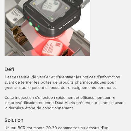
CAPTEURS
IIOT ET L'USINE
INTELLIGENTE
Capteurs photoélectriques
Appel de pièces, service ou retrait de palettes
Mesure de distance laser
Communication en usine
Barrières de mesure
Détection fiable des bords avant
Temps de parcours 3D
Maintenance prédictive
Capteurs radar
Défi
Maintenance prédictive
Capteurs à ultrasons
Il est essentiel de vérifier et d'identifier les notices d'information
avant de fermer les boîtes de produits pharmaceutiques pour
Surveillance du niveau des cuves
Amplificateurs à fibre optique
garantir que le patient dispose de renseignements pertinents.
Efficacité globale de l'équipement (OEE)
Cette inspection s'effectue rapidement et efficacement par la
Fibres optiques
lecture/vérification du code Data Matrix présent sur la notice avant
Surveillance des conditions : maintenance prédictive et
la dernière étape de conditionnement.
Fourches optiques et capteurs d'étiquettes
préventive
Solution
Capteurs de repères, de couleurs et de luminescence
Surveillance des machines/Efficacité globale de l'équipement
Un iVu BCR est monté 20-30 centimètres au-dessus d'un