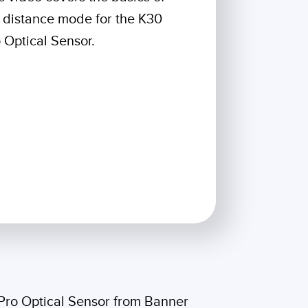
e surveillance
Capteurs de vibrations
ons sans fil
 distance mode for the K30
 Optical Sensor.
TECHNOLOGIE
Software
Capteurs avec IO-Link
TECHNOLOGY
capteur
Capteurs avec IO-Link
ateur
0 Pro Optical Sensor from Banner