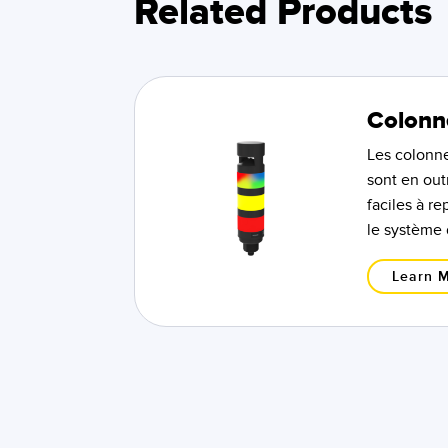
Related Products
Colonn
Les colonne
sont en out
faciles à r
le système 
Learn 