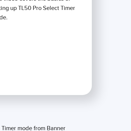
e surveillance
Capteurs de vibrations
ons sans fil
ting up TL50 Pro Select Timer
de.
TECHNOLOGIE
Software
Capteurs avec IO-Link
TECHNOLOGY
capteur
Capteurs avec IO-Link
ateur
ect Timer mode from Banner