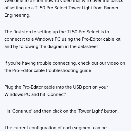
Welcome to a short how-to video that will cover the basics
Capteurs d’aide au choix
Télésurveillance
of setting up a TL50 Pro Select Tower Light from Banner
Capteurs de température
Engineering.
Capteurs de détection de zone
LIENS CONNEXES
The first step to setting up the TL50 Pro Select is to
Capteurs de surveillance des conditions
connect it to a Windows PC using the Pro-Editor cable kit,
Washdown
and by following the diagram in the datasheet.
Capteurs de surveillance des conditions sans fil
IO-Link
Capteurs de vibrations
If you're having trouble connecting, check out our video on
the Pro-Editor cable troubleshooting guide.
ACCESSOIRES
Plug the Pro-Editor cable into the USB port on your
Windows PC and hit 'Connect'.
ACCESSORIES
Converters
Hit 'Continue' and then click on the 'Tower Light' button.
Câbles
The current configuration of each segment can be