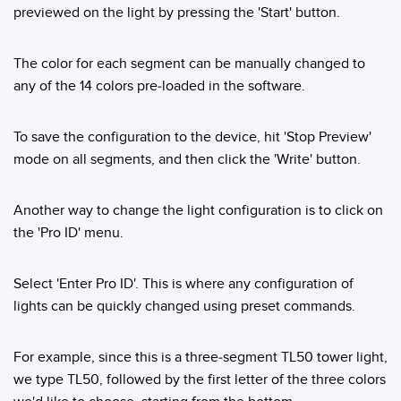
previewed on the light by pressing the 'Start' button.
LOGICIELS
Banner Measurement Sensor Software
The color for each segment can be manually changed to
any of the 14 colors pre-loaded in the software.
Logiciel de configuration de capteur sans fil
Logiciels avec interface utilisateur graphique pour capteurs
To save the configuration to the device, hit 'Stop Preview'
mode on all segments, and then click the 'Write' button.
TECHNOLOGIE
Another way to change the light configuration is to click on
Capteurs avec IO-Link
the 'Pro ID' menu.
TECHNOLOGY
Select 'Enter Pro ID'. This is where any configuration of
Capteurs avec IO-Link
lights can be quickly changed using preset commands.
For example, since this is a three-segment TL50 tower light,
we type TL50, followed by the first letter of the three colors