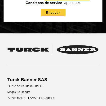
Conditions de service
appliquer.
LOGICIELS
Banner Measurement Sensor Software
Logiciel de configuration de capteur sans fil
Logiciels avec interface utilisateur graphique pour capteurs
TECHNOLOGIE
Capteurs avec IO-Link
TECHNOLOGY
Turck Banner SAS
Capteurs avec IO-Link
11, rue de Courtalin - Bât C
Magny Le Hongre
77 703 MARNE LA VALLEE Cedex 4