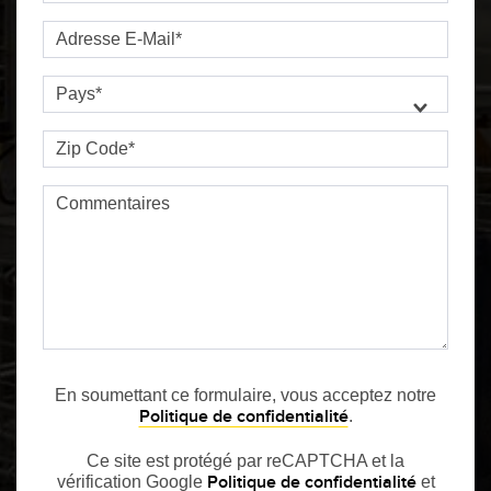
Télésurveillance
Capteurs d’aide au choix
Adresse E-Mail
Capteurs de température
Pays
LIENS CONNEXES
Capteurs de détection de zone
Zip Code
Washdown
Capteurs de surveillance des conditions
IO-Link
Capteurs de surveillance des conditions sans fil
Commentaires
Capteurs de vibrations
ACCESSOIRES
ACCESSORIES
En soumettant ce formulaire, vous acceptez notre
Politique de confidentialité
.
Converters
Ce site est protégé par reCAPTCHA et la
Câbles
Politique de confidentialité
vérification Google
et