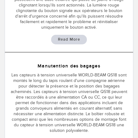
Banner Measurement Sensor Software
clignotant lorsqu'ils sont actionnés. La lumière rouge
clignotante du bouton signale aux opérateurs le bouton
Logiciels avec interface utilisateur graphique pour capteurs
d'arrêt d'urgence concerné afin qu'ils puissent résoudre
facilement et rapidement le problème et réinitialiser
uniquement le bouton activé.
TECHNOLOGY
Read More
Capteurs avec IO-Link
Manutention des bagages
Les capteurs à tension universelle WORLD-BEAM QS18 sont
montés le long du tapis roulant d'une compagnie aérienne
pour détecter la présence et la position des bagages
acheminés. Les capteurs à tension universelle QS18 peuvent
être raccordés à une alimentation CA ou CC, ce qui leur
permet de fonctionner dans des applications incluant de
grands convoyeurs alimentés en courant alternatif, sans
nécessiter une alimentation distincte. Le boîtier robuste et
compact ainsi que les nombreuses options de montage font
du capteur à tension universelle WORLD-BEAM QS18 une
solution polyvalente.