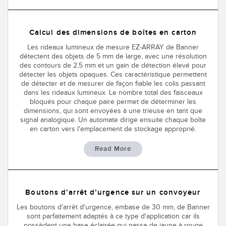
Télésurveillance
Capteurs d’aide au choix
Calcul des dimensions de boîtes en carton
Capteurs de température
Les rideaux lumineux de mesure EZ-ARRAY de Banner
LIENS CONNEXES
Capteurs de surveillance des conditions
détectent des objets de 5 mm de large, avec une résolution
des contours de 2,5 mm et un gain de détection élevé pour
Capteurs de surveillance des conditions sans fil
Washdown
détecter les objets opaques. Ces caractéristique permettent
de détecter et de mesurer de façon fiable les colis passant
Capteurs de vibrations
IO-Link
dans les rideaux lumineux. Le nombre total des faisceaux
bloqués pour chaque paire permet de déterminer les
dimensions, qui sont envoyées à une trieuse en tant que
signal analogique. Un automate dirige ensuite chaque boîte
en carton vers l'emplacement de stockage approprié.
ACCESSORIES
Read More
Convertisseurs
Câbles
Boutons d’arrêt d’urgence sur un convoyeur
LOGICIELS
Les boutons d'arrêt d'urgence, embase de 30 mm, de Banner
sont parfaitement adaptés à ce type d'application car ils
possèdent une base éclairée qui passe de jaune à rouge