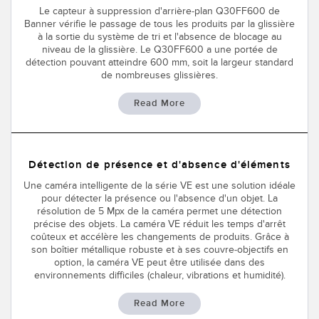
Le capteur à suppression d'arrière-plan Q30FF600 de
CAPTEURS
IIOT ET L'USINE
Banner vérifie le passage de tous les produits par la glissière
INTELLIGENTE
à la sortie du système de tri et l'absence de blocage au
Capteurs photoélectriques
niveau de la glissière. Le Q30FF600 a une portée de
Appel de pièces, service ou retrait de palettes
détection pouvant atteindre 600 mm, soit la largeur standard
Mesure de distance laser
de nombreuses glissières.
Communication en usine
Barrières de mesure
Read More
Détection fiable des bords avant
Temps de parcours 3D
Maintenance prédictive
Capteurs radar
Détection de présence et d'absence d'éléments
Maintenance prédictive
Capteurs à ultrasons
Une caméra intelligente de la série VE est une solution idéale
pour détecter la présence ou l'absence d'un objet. La
Surveillance du niveau des cuves
résolution de 5 Mpx de la caméra permet une détection
Amplificateurs à fibre optique
précise des objets. La caméra VE réduit les temps d'arrêt
Efficacité globale de l'équipement (OEE)
coûteux et accélère les changements de produits. Grâce à
Fibres optiques
son boîtier métallique robuste et à ses couvre-objectifs en
Surveillance des conditions : maintenance prédictive et
option, la caméra VE peut être utilisée dans des
Fourches optiques, capteurs de détection de zone et
préventive
environnements difficiles (chaleur, vibrations et humidité).
d’étiquettes
Surveillance des machines/Efficacité globale de l'équipement
Read More
Capteurs de repères, de couleurs et de luminescence