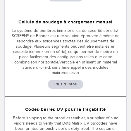
Capteurs d’aide au choix
Télésurveillance
Capteurs de température
Cellule de soudage à chargement manuel
Capteurs de détection de zone
LIENS CONNEXES
Le système de barrières immatérielles de sécurité série EZ-
Capteurs de surveillance des conditions
SCREEN® de Banner est une solution éprouvée à même de
répondre aux exigences strictes des équipements de
Washdown
soudage. Plusieurs segments peuvent être installés en
Capteurs de surveillance des conditions sans fil
cascade (connexion en série), ce qui permet de mettre en
IO-Link
place facilement des configurations telles que cette
Capteurs de vibrations
combinaison horizontale/verticale en utilisant un matériel
standard (c.-à-d. sans faire appel à des modèles
maître/esclave).
ACCESSOIRES
Plus d'infos
ACCESSORIES
Converters
Codes-barres UV pour la traçabilité
Before shipping to the brand assembler, a supplier of auto
Câbles
visors needs to verify that Data Matrix UV barcodes have
been printed on each visor’s safety label. The customer