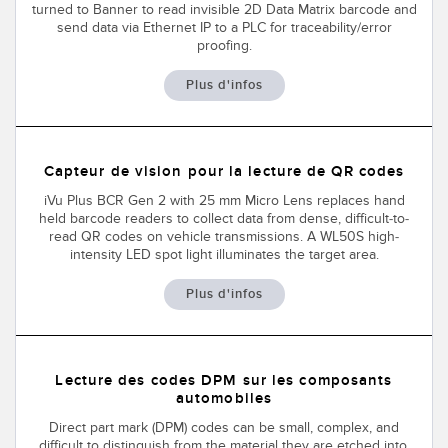
turned to Banner to read invisible 2D Data Matrix barcode and
LOGICIELS
send data via Ethernet IP to a PLC for traceability/error
proofing.
Banner Measurement Sensor Software
Plus d'infos
Logiciel de configuration de capteur sans fil
Logiciels avec interface utilisateur graphique pour capteurs
Capteur de vision pour la lecture de QR codes
TECHNOLOGIE
iVu Plus BCR Gen 2 with 25 mm Micro Lens replaces hand
held barcode readers to collect data from dense, difficult-to-
read QR codes on vehicle transmissions. A WL50S high-
Capteurs avec IO-Link
intensity LED spot light illuminates the target area.
TECHNOLOGY
Plus d'infos
Capteurs avec IO-Link
Lecture des codes DPM sur les composants
automobiles
Direct part mark (DPM) codes can be small, complex, and
difficult to distinguish from the material they are etched into.