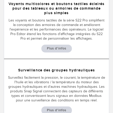
Voyants multicolores et boutons tactiles éclairés
CAPTEURS
IIOT ET L'USINE
pour des tableaux ou armoires de commande
INTELLIGENTE
plus simples
Capteurs photoélectriques
Les voyants et boutons tactiles de la série S22 Pro simplifient
Appel de pièces, service ou retrait de palettes
la conception des armoires de commande et améliorent
Mesure de distance laser
l'expérience et les performances des opérateurs. Le logiciel
Communication en usine
Pro Editor étend les fonctions d'affichage intégrées du S22
Barrières de mesure
Pro et permet de personnaliser les affichages.
Détection fiable des bords avant
Temps de parcours 3D
Plus d'infos
Maintenance prédictive
Capteurs radar
Maintenance prédictive
Capteurs à ultrasons
Surveillance des groupes hydrauliques
Surveillance du niveau des cuves
Amplificateurs à fibre optique
Surveillez facilement la pression, le courant, la température de
Efficacité globale de l'équipement (OEE)
l'huile et les vibrations / la température du moteur des
Fibres optiques
groupes hydrauliques et d’autres machines hydrauliques. Les
Surveillance des conditions : maintenance prédictive et
produits Snap Signal connectent des capteurs de différents
Fourches optiques et capteurs d'étiquettes
types et convertissent leurs signaux en données Modbus
préventive
pour une surveillance des conditions en temps réel.
Capteurs de repères, de couleurs et de luminescence
Surveillance des machines/Efficacité globale de l'équipement
Plus d'infos