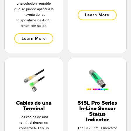
una solución rentable
SOFTWARE
que se puede aplicar a la
mayoría de los
Learn More
Banner Measurement Sensor Software
dispositivos de 4 o 5
pines con salida.
Software de Configuración para Sensor GUI
Learn More
TECNOLOGÍA
Sensors with IO-Link
Cables de una
S15L Pro Series
Terminal
In-Line Sensor
Status
Los cables de una
Indicator
terminal tienen un
conector QD en un
The S15L Status Indicator