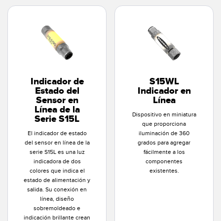
Pick-to Light Sensors
Comunicaciones de Fábrica
Sensores de Temperatura
Matrices de Detección y Sensores de Haz Ancho
ENLACES RELACIONADOS
Sensores de Monitoreo de Condiciones
IO-Link
Wireless Condition Monitoring Sensors
Indicador de
S15WL
Estado del
Indicador en
Lavado a Presión
Sensor en
Línea
Sensor de Vibración
Línea de la
Dispositivo en miniatura
Serie S15L
que proporciona
El indicador de estado
iluminación de 360
ACCESORIOS
del sensor en línea de la
grados para agregar
serie S15L es una luz
fácilmente a los
ACCESORIOS
indicadora de dos
componentes
colores que indica el
existentes.
estado de alimentación y
Convertidores
salida. Su conexión en
línea, diseño
Set de Cables
sobremoldeado e
indicación brillante crean