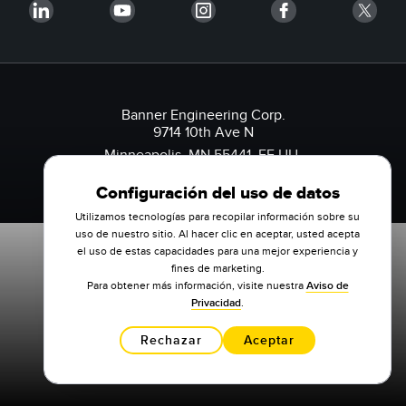
Banner Engineering Corp.
9714 10th Ave N
Minneapolis, MN 55441, EE.UU.
1-888-3-SENSOR (736767)
Configuración del uso de datos
Utilizamos tecnologías para recopilar información sobre su
uso de nuestro sitio. Al hacer clic en aceptar, usted acepta
el uso de estas capacidades para una mejor experiencia y
fines de marketing.
Para obtener más información, visite nuestra
Aviso de
Privacidad
.
Rechazar
Aceptar