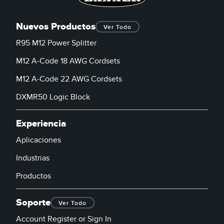
SOFTWARE
Nuevos Productos
Ver Todo
Banner Measurement Sensor Software
R95 M12 Power Splitter
Software de Configuración para Sensor GUI
M12 A-Code 18 AWG Cordsets
TECNOLOGÍA
M12 A-Code 22 AWG Cordsets
DXMR50 Logic Block
Sensors with IO-Link
Experiencia
Aplicaciones
Industrias
Productos
Soporte
Ver Todo
Account Register or Sign In