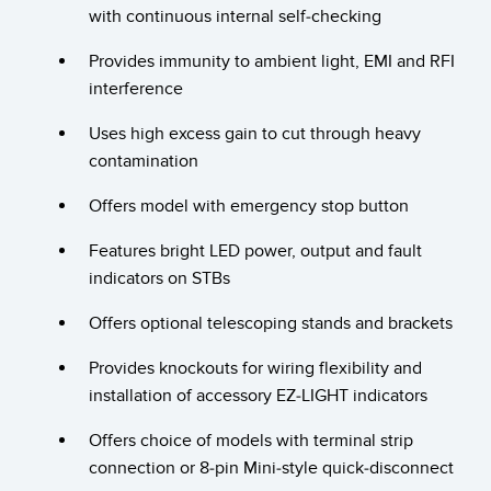
with continuous internal self-checking
SOFTWARE
Provides immunity to ambient light, EMI and RFI
Banner Measurement Sensor Software
interference
Software de Configuración para Sensor GUI
Uses high excess gain to cut through heavy
contamination
TECNOLOGÍA
Offers model with emergency stop button
Sensors with IO-Link
Features bright LED power, output and fault
indicators on STBs
Offers optional telescoping stands and brackets
Provides knockouts for wiring flexibility and
installation of accessory EZ-LIGHT indicators
Offers choice of models with terminal strip
connection or 8-pin Mini-style quick-disconnect