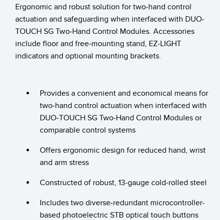
Pick-to Light Sensors
Comunicaciones de Fábrica
Ergonomic and robust solution for two-hand control
actuation and safeguarding when interfaced with DUO-
Sensores de Temperatura
TOUCH SG Two-Hand Control Modules. Accessories
Matrices de Detección y Sensores de Haz Ancho
include floor and free-mounting stand, EZ-LIGHT
ENLACES RELACIONADOS
indicators and optional mounting brackets.
Sensores de Monitoreo de Condiciones
IO-Link
Wireless Condition Monitoring Sensors
Lavado a Presión
Provides a convenient and economical means for
Sensor de Vibración
two-hand control actuation when interfaced with
DUO-TOUCH SG Two-Hand Control Modules or
comparable control systems
ACCESORIOS
Offers ergonomic design for reduced hand, wrist
ACCESORIOS
and arm stress
Convertidores
Constructed of robust, 13-gauge cold-rolled steel
Set de Cables
Includes two diverse-redundant microcontroller-
based photoelectric STB optical touch buttons