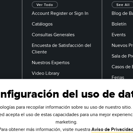
Ver Todo
See All
Account Register or Sign In
Blog de B
Catálogos
Boletín
Consultas Generales
Events
Encuesta de Satisfacción del
Nuevos Pr
Cliente
Sala de P
Nuestros Expertos
Casos de 
Video Library
Ferias
nfiguración del uso de da
Correo Electrónico
ologías para recopilar información sobre su uso de nuestro sitio. 
ted acepta el uso de estas capacidades para una mejor experienci
marketing.
Para obtener más información, visite nuestra
Aviso de Privacida