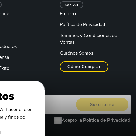
See All
anner
Empleo
Política de Privacidad
Términos y Condiciones de
Ventas
oductos
Quiénes Somos
rensa
Cómo Comprar
Éxito
tos
Al hacer clic en
a y fines de
Acepto la
Política de Privacidad.
d
.