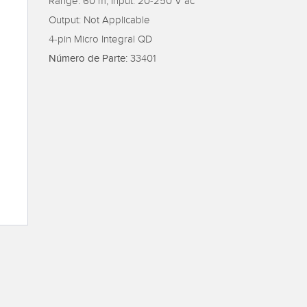
Range: 60 m; Input: 20-250 V ac
es de Detección y
Sensores de Monitoreo de
Wireless C
Output: Not Applicable
es de Haz Ancho
Condiciones
Monitoring
4-pin Micro Integral QD
ACES RELACIONADOS
Número de Parte:
33401
k
ESORIOS
SOFTWARE
 a Presión
ESORIOS
Banner Measurement Sensor 
Software de Configuración pa
tidores
Sensor GUI
 Cables