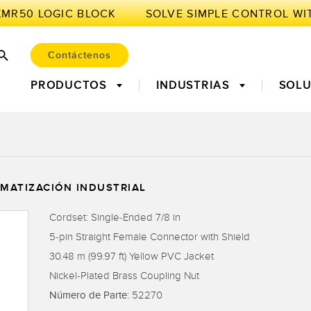
XMR50 LOGIC BLOCK
Contáctenos
PRODUCTOS
INDUSTRIAS
SOL
ENSORES
OT Y LA FÁBRICA INTELI
es Fotoeléctricos
r Parts, Service, or
Medición de Distancia
Leading Edge Detection
Cortinas d
Machine
MATIZACIÓN INDUSTRIAL
 Pickup
Láser
Monitoring
Cordset: Single-Ended 7/8 in
Equipment 
es de Radar
Sensores Ultrasónicos
Amplificad
5-pin Straight Female Connector with Shield
ncia General de Los
Mantenimiento Predictivo
Óptica
Mantenimie
30.48 m (99.97 ft) Yellow PVC Jacket
s (OEE)
nd Label Sensors
Sensores de Marca de
Pick-to Li
Nickel-Plated Brass Coupling Nut
reo de Nivel en
Registro, Color y
Comunicaciones de
Número de Parte:
52270
e
Luminiscencia
Fábrica