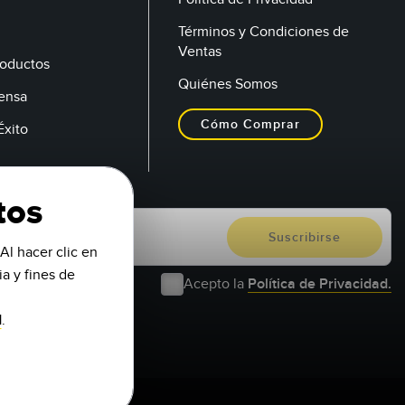
Términos y Condiciones de
Ventas
oductos
Quiénes Somos
rensa
Cómo Comprar
Éxito
tos
Al hacer clic en
a y fines de
Acepto la
Política de Privacidad.
d
.