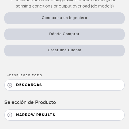
Pick-to Light Sensors
Comunicaciones de Fábrica
sensing conditions or output overload (dc models)
Sensores de Temperatura
Contacte a un Ingeniero
Matrices de Detección y Sensores de Haz Ancho
ENLACES RELACIONADOS
Dónde Comprar
Sensores de Monitoreo de Condiciones
IO-Link
Wireless Condition Monitoring Sensors
Crear una Cuenta
Lavado a Presión
Sensor de Vibración
+
DESPLEGAR TODO
ACCESORIOS
DESCARGAS
ACCESORIOS
Selección de Producto
Convertidores
NARROW RESULTS
Set de Cables