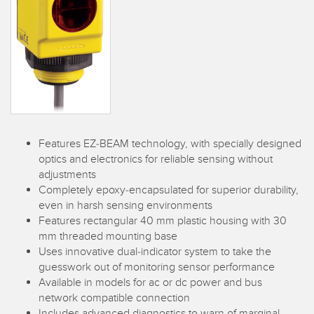
SENSORES
IIOT Y LA FÁBRICA
INTELIGENTE
Sensores Fotoeléctricos
Call for Parts, Service, or Pallet Pickup
Medición de Distancia Láser
Leading Edge Detection
Cortinas de Medición
Machine Monitoring/Overall Equipment Effectiveness
Tiempo de Vuelo
Features EZ-BEAM technology, with specially designed
Monitoreo de Condiciones: Mantenimiento Predictivo y
Sensores de Radar
Preventivo
optics and electronics for reliable sensing without
adjustments
Sensores Ultrasónicos
Eficiencia General de Los Equipos (OEE)
Completely epoxy-encapsulated for superior durability,
even in harsh sensing environments
Amplificadores de Fibra Óptica
Mantenimiento Predictivo
Features rectangular 40 mm plastic housing with 30
mm threaded mounting base
Fiber Optics
Mantenimiento Predictivo
Uses innovative dual-indicator system to take the
Slot and Label Sensors
guesswork out of monitoring sensor performance
Monitoreo Remoto
Available in models for ac or dc power and bus
Sensores de Marca de Registro, Color y Luminiscencia
Monitoreo de Nivel en Tanque
network compatible connection
Includes advanced diagnostics to warn of marginal