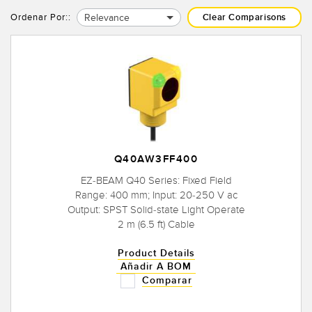
SOFTWARE
Relevance
Ordenar Por::
Clear Comparisons
Banner Measurement Sensor Software
Software de Configuración para Sensor GUI
TECNOLOGÍA
Sensors with IO-Link
Q40AW3FF400
EZ-BEAM Q40 Series: Fixed Field
Range: 400 mm; Input: 20-250 V ac
Output: SPST Solid-state Light Operate
2 m (6.5 ft) Cable
Product Details
Añadir A BOM
Comparar