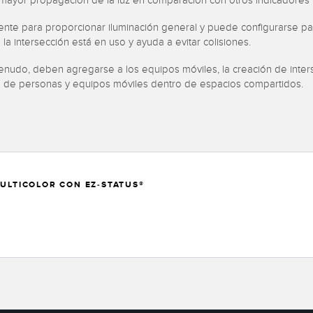
 mayor propagación de la luz en comparación con otros indicadores
nte para proporcionar iluminación general y puede configurarse p
la intersección está en uso y ayuda a evitar colisiones.
menudo, deben agregarse a los equipos móviles, la creación de inte
iento de personas y equipos móviles dentro de espacios compartidos
MULTICOLOR CON EZ-STATUS®