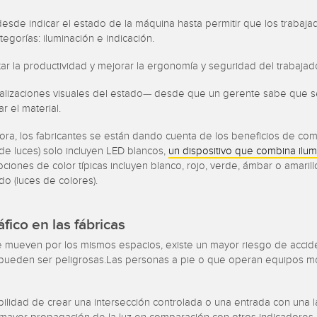
de indicar el estado de la máquina hasta permitir que los trabajad
ategorías: iluminación e indicación.
r la productividad y mejorar la ergonomía y seguridad del trabajado
ualizaciones visuales del estado— desde que un gerente sabe que se
r el material.
a, los fabricantes se están dando cuenta de los beneficios de combina
 de luces) solo incluyen LED blancos,
un dispositivo que combina ilum
es de color típicas incluyen blanco, rojo, verde, ámbar o amarillo y
ado (luces de colores).
áfico en las fábricas
 mueven por los mismos espacios, existe un mayor riesgo de acciden
s, pueden ser peligrosas.Las personas a pie o que operan equipos m
ilidad de crear una intersección controlada o una entrada con una lar