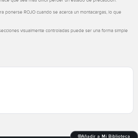
 hace que sea más difícil perder un estado de precaución.
ara ponerse ROJO cuando se acerca un montacargas, lo que
rsecciones visualmente controladas puede ser una forma simple
.
Añadir a Mi Biblioteca