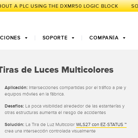
UCIONES
SOPORTE
COMPAÑÍA
GENTE
Tiras de Luces Multicolores
e Medición
Tiempo de Vuelo
Monitoreo de Condiciones:
Aplicación:
Intersecciones compartidas por el tráfico a pie y
/Overall
Mantenimiento Predictivo y
equipos móviles en la fábrica.
Effectiveness
Preventivo
ores de Fibra
Fiber Optics
Desafíos:
La poca visibilidad alrededor de las estanterías y
nto Predictivo
Monitoreo Remoto
otras estructuras aumenta el riesgo de accidentes
ght Sensors
Sensores de Temperatura
Solución:
La Tira de Luz Multicolor
WLS27 con EZ-STATUS ™
crea una intersección controlada visualmente