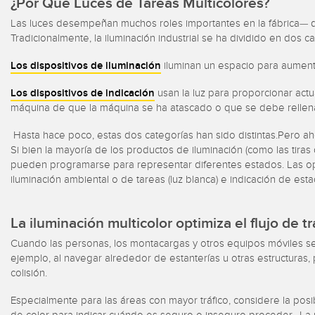
¿Por Qué Luces de Tareas Multicolores?
Las luces desempeñan muchos roles importantes en la fábrica— des
Tradicionalmente, la iluminación industrial se ha dividido en dos c
Los dispositivos de iluminación
iluminan un espacio para aumenta
Los dispositivos de indicación
usan la luz para proporcionar act
máquina de que la máquina se ha atascado o que se debe rellena
Hasta hace poco, estas dos categorías han sido distintas.Pero ahor
Si bien la mayoría de los productos de iluminación (como las tiras
pueden programarse para representar diferentes estados. Las opcion
iluminación ambiental o de tareas (luz blanca) e indicación de est
La iluminación multicolor optimiza el flujo de tr
Cuando las personas, los montacargas y otros equipos móviles se
ejemplo, al navegar alrededor de estanterías u otras estructura
colisión.
Especialmente para las áreas con mayor tráfico, considere la posib