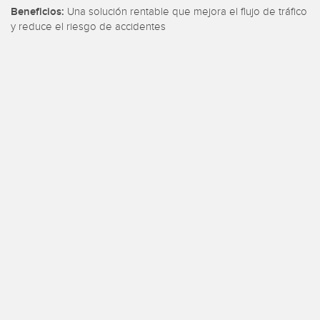
Beneficios:
Una solución rentable que mejora el flujo de tráfico
ondition
Sensor de Vibración
y reduce el riesgo de accidentes
 Sensors
TECNOLOGÍA
Software
Sensors with IO-Link
ra