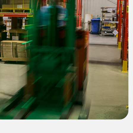
es de Detección y
Sensores de Monitoreo de
Wireless C
es de Haz Ancho
Condiciones
Monitoring
ACES RELACIONADOS
k
ESORIOS
SOFTWARE
 a Presión
ESORIOS
Banner Measurement Sensor 
Software de Configuración pa
tidores
Sensor GUI
 Cables