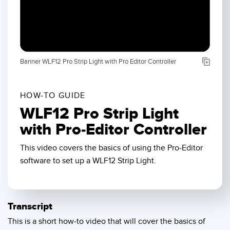
SENSORES
IIOT Y LA FÁBRICA
INTELIGENTE
Sensores Fotoeléctricos
Call for Parts, Service, or Pallet Pickup
Medición de Distancia Láser
Banner WLF12 Pro Strip Light with Pro Editor Controller
Leading Edge Detection
Cortinas de Medición
Machine Monitoring/Overall Equipment Effectiveness
Tiempo de Vuelo
HOW-TO GUIDE
Monitoreo de Condiciones: Mantenimiento Predictivo y
WLF12 Pro Strip Light
Sensores de Radar
Preventivo
with Pro-Editor Controller
Sensores Ultrasónicos
Eficiencia General de Los Equipos (OEE)
This video covers the basics of using the Pro-Editor
Amplificadores de Fibra Óptica
Mantenimiento Predictivo
software to set up a WLF12 Strip Light.
Fiber Optics
Mantenimiento Predictivo
Slot and Label Sensors
Monitoreo Remoto
Transcript
Sensores de Marca de Registro, Color y Luminiscencia
Monitoreo de Nivel en Tanque
This is a short how-to video that will cover the basics of