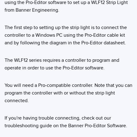
Pick-to Light Sensors
using the Pro-Editor software to set up a WLF12 Strip Light
Comunicaciones de Fábrica
from Banner Engineering.
Sensores de Temperatura
Matrices de Detección y Sensores de Haz Ancho
The first step to setting up the strip light is to connect the
ENLACES RELACIONADOS
controller to a Windows PC using the Pro-Editor cable kit
Sensores de Monitoreo de Condiciones
and by following the diagram in the Pro-Editor datasheet.
IO-Link
Wireless Condition Monitoring Sensors
Lavado a Presión
The WLF12 series requires a controller to program and
Sensor de Vibración
operate in order to use the Pro-Editor software.
You will need a Pro-compatible controller. Note that you can
ACCESORIOS
program the controller with or without the strip light
ACCESORIOS
connected.
Convertidores
If you're having trouble connecting, check out our
Set de Cables
troubleshooting guide on the Banner Pro-Editor Software.