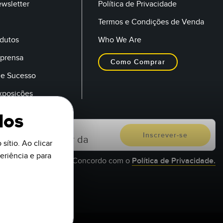
ewsletter
Política de Privacidade
Termos e Condições de Venda
dutos
Who We Are
mprensa
Como Comprar
de Sucesso
Exposições
dos
sítio. Ao clicar
riência e para
Concordo com o
Política de Privacidade.