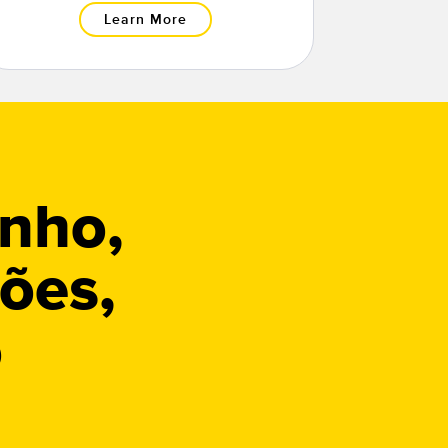
Learn More
nho,
ões,
o