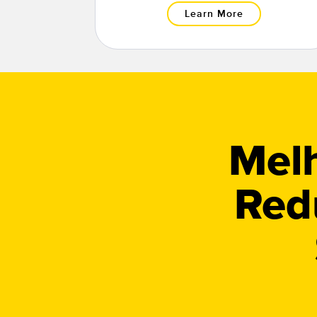
Learn More
Mel
Red