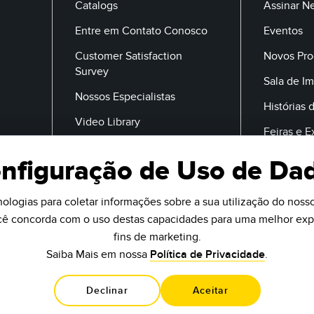
Catalogs
Assinar N
Entre em Contato Conosco
Eventos
Customer Satisfaction
Novos Pro
Survey
Sala de I
Nossos Especialistas
Histórias 
Video Library
Feiras e 
nfiguração de Uso de Da
E-Mail
ologias para coletar informações sobre a sua utilização do nosso 
ocê concorda com o uso destas capacidades para uma melhor expe
fins de marketing.
Saiba Mais em nossa
Política de Privacidade
.
Declinar
Aceitar