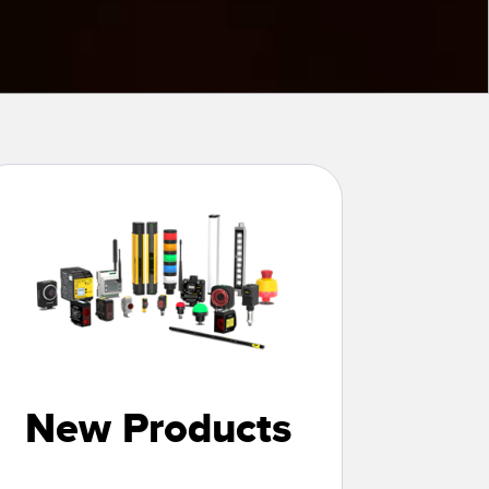
Sensors
TECHNOLOGY
Software
Sensors with IO-Link
New Products