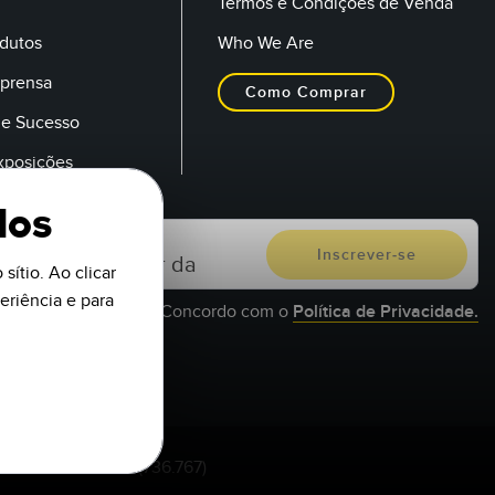
Termos e Condições de Venda
dutos
Who We Are
mprensa
Como Comprar
de Sucesso
Exposições
dos
sítio. Ao clicar
riência e para
Concordo com o
Política de Privacidade.
1-888-3-SENSOR (736.767)