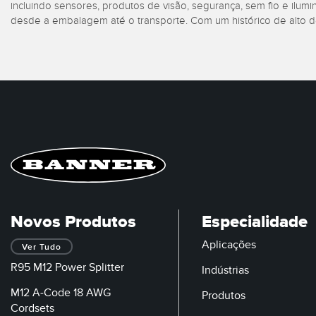
incluindo sensores, produtos de visão, segurança, sem fio e ilu
desde a embalagem até o transporte. Com um histórico de alto 
Novos Produtos
Especialidade
Aplicações
Ver Tudo
R95 M12 Power Splitter
Indústrias
M12 A-Code 18 AWG
Produtos
Cordsets