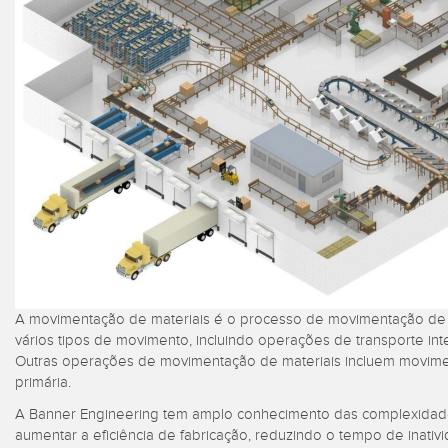
Overal
BARCODE & VISION
ILUMINAÇÃO INDUSTRIAL
Condit
Effect
Sensor
I/O REMOTAS
INDICAÇÃO DE STATUS
CONNECTIVITY
MEDIÇÃO E INSPEÇÃO
LIN
MONITORING SOLUTIONS
CONTROLE DE QUALIDADE
ACC
IO-Lin
DETECÇÃO DE VEÍCULOS
ACE
NOVOS PRODUTOS
Lavaç
PREDICTIVE
Cabos
SNAP SIGNAL
MAINTENANCE
Conver
ACESSÓRIOS E PRODUTOS
RADAR APPLICATIONS
RELACIONADOS
A movimentação de materiais é o processo de movimentação de pro
SOFTWARE PARA
vários tipos de movimento, incluindo operações de transporte in
PRODUTOS BANNER
Outras operações de movimentação de materiais incluem movim
TECHNOLOGIES
primária.
A Banner Engineering tem amplo conhecimento das complexidade
aumentar a eficiência de fabricação, reduzindo o tempo de inativ