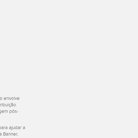
Sensors
TECHNOLOGY
Software
Sensors with IO-Link
so envolve
ribuição.
agem pós-
ara ajudar a
a Banner,