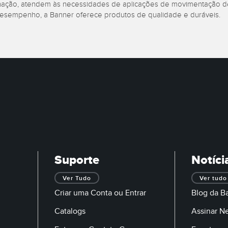
minação, atendem às necessidades de aplicações de movimentação de
desempenho, a Banner oferece produtos de qualidade e duráveis.
Suporte
Notíci
Ver Tudo
Ver tudo
Criar uma Conta ou Entrar
Blog da B
Catalogs
Assinar N