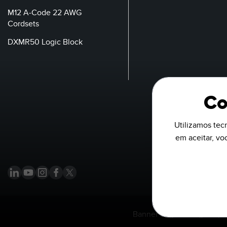
M12 A-Code 22 AWG
Cordsets
DXMR50 Logic Block
Co
Utilizamos tecn
em aceitar, v
Banner Engineering Corp.