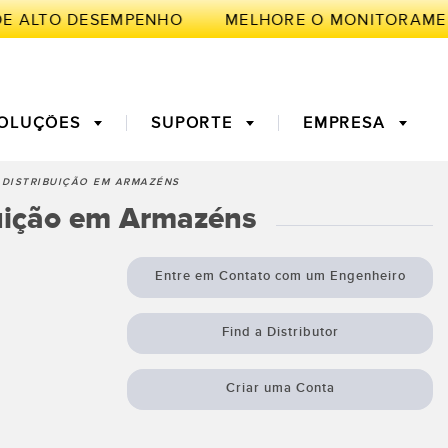
DE ALTO DESEMPENHO
OLUÇÕES
SUPORTE
EMPRESA
 DISTRIBUIÇÃO EM ARMAZÉNS
buição em Armazéns
TE
de Medição
a Primeira
3D Time of Flight
Manutenção Preditiva
Entre em Contato com um Engenheiro
ores de Fibra
Fiber Optics
Find a Distributor
ento de
Monitoramento Remoto
ficiência Geral
ght Sensors
Sensores de Temperatura e
Criar uma Conta
mento
Vibração