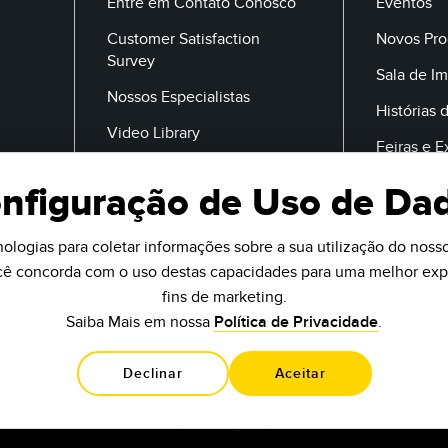
Entre em Contato Conosco
Eventos
Customer Satisfaction
Novos Pro
Survey
Sala de I
Nossos Especialistas
Histórias 
Video Library
Feiras e 
nfiguração de Uso de Da
E-Mail
ologias para coletar informações sobre a sua utilização do nosso 
ocê concorda com o uso destas capacidades para uma melhor expe
fins de marketing.
Saiba Mais em nossa
Política de Privacidade
.
Declinar
Aceitar
9714 10th Ave N
Minneapolis, MN 55.441 USA