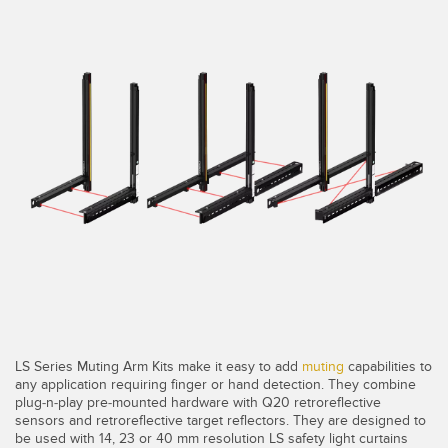
IIOT E FÁBRICA INTELIGENTE
SENSORES
Chamada para Reposição de Peças, Serviços ou Coleta de
Sensores Fotoelétricos
Paletes
Medição de Distância a Laser
Comunicação na Fábrica
Barreiras de Medição
Detecção da Primeira Borda
3D Time of Flight
Manutenção Preditiva
Sensores de Radar
Manutenção Preditiva
Sensores Ultrassônicos
Monitoramento das Condições para Manutenção Preditiva e
Preventiva
Amplificadores de Fibra Óptica
Monitoramento de Máquinas/Eficiência Geral do Equipamento
Fiber Optics
LS Series Muting Arm Kits make it easy to add
muting
capabilities to
Monitoramento Remoto
any application requiring finger or hand detection. They combine
Slot, Label, and Area Detection Sensors
plug-n-play pre-mounted hardware with Q20 retroreflective
Overall Equipment Effectiveness (OEE)
sensors and retroreflective target reflectors. They are designed to
Sensores de Marca de Registro, Cor e Luminescência
be used with 14, 23 or 40 mm resolution LS safety light curtains