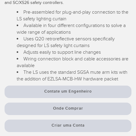
and SC/XS26 safety controllers.
Monitoramento de Nível de Tanques
Pick-to-Light Sensors
Pre-assembled for plug-and-play connection to the
LS safety lighting curtain
Sensores de Temperatura e Vibração
Available in four different configurations to solve a
LINKS RELACIONADOS
wide range of applications
Condition Monitoring Sensors
Uses Q20 retroreflective sensors specifically
IO-Link
Wireless Condition Monitoring Sensors
designed for LS safety light curtains
Adjusts easily to support line changes
Lavação
Vibration Sensors
Wiring connection block and cable accessories are
available
The LS uses the standard SGSA mute arm kits with
the addition of EZLSA-MCB-HW hardware packet
ACCESSORIES
Contate um Engenheiro
ACESSÓRIOS
Cabos
Onde Comprar
Conversores
Criar uma Conta
SOFTWARE