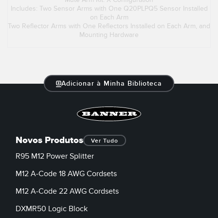
Includes: Two Sensor Arms with One Q20PLPQ5 Sensor Installed
on Each Arm
Two Reflector Arms with One Reflectors Installed on Each Arm, and
Mounting Hardware
Adicionar à Minha Biblioteca
Novos Produtos
Ver Tudo
R95 M12 Power Splitter
M12 A-Code 18 AWG Cordsets
M12 A-Code 22 AWG Cordsets
DXMR50 Logic Block