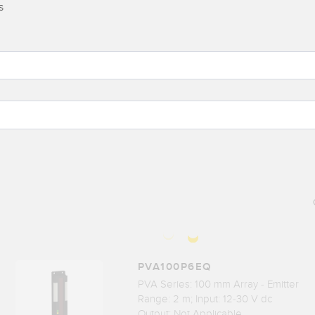
s
PVA100P6EQ
PVA Series: 100 mm Array - Emitter
Range: 2 m; Input: 12-30 V dc
Output: Not Applicable