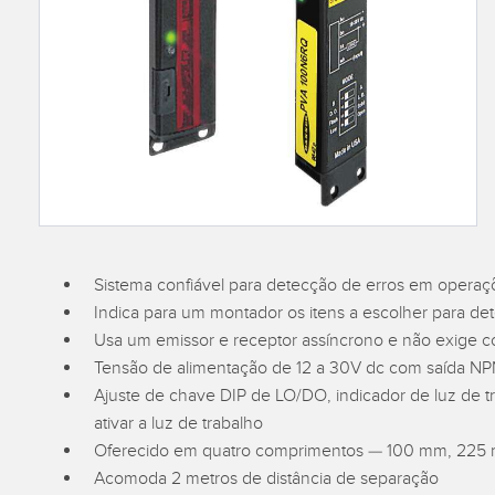
Overal
BARCODE & VISION
ILUMINAÇÃO INDUSTRIAL
Condit
Effect
Sensor
I/O REMOTAS
INDICAÇÃO DE STATUS
CONNECTIVITY
MEDIÇÃO E INSPEÇÃO
LIN
MONITORING SOLUTIONS
CONTROLE DE QUALIDADE
ACC
IO-Lin
DETECÇÃO DE VEÍCULOS
ACE
NOVOS PRODUTOS
Lavaç
PREDICTIVE
Cabos
SNAP SIGNAL
MAINTENANCE
Conver
Sistema confiável para detecção de erros em opera
ACESSÓRIOS E PRODUTOS
RADAR APPLICATIONS
RELACIONADOS
Indica para um montador os itens a escolher para d
Usa um emissor e receptor assíncrono e não exige c
SOFTWARE PARA
Tensão de alimentação de 12 a 30V dc com saída N
PRODUTOS BANNER
Ajuste de chave DIP de LO/DO, indicador de luz de t
TECHNOLOGIES
ativar a luz de trabalho
Oferecido em quatro comprimentos — 100 mm, 225
Acomoda 2 metros de distância de separação