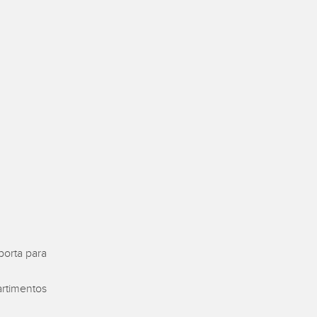
Sensors
TECHNOLOGY
Software
Sensors with IO-Link
porta para
rtimentos