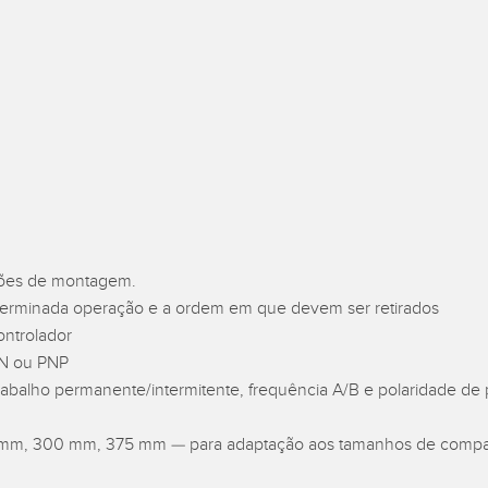
l Equipment
Monitoramento de Nível de
ion Monitoring
Wireless Condition
Vibration 
iveness (OEE)
Tanques
s
Monitoring Sensors
KS RELACIONADOS
ESSORIES
SOFTWARE
k
SSÓRIOS
Banner Measurement Sensor 
ão
Software GUI para Sensores
sores
ções de montagem.
eterminada operação e a ordem em que devem ser retirados
ontrolador
PN ou PNP
rabalho permanente/intermitente, frequência A/B e polaridade de 
 mm, 300 mm, 375 mm — para adaptação aos tamanhos de compa