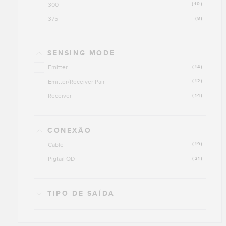
300
(10)
375
(8)
SENSING MODE
Emitter
(14)
Emitter/Receiver Pair
(12)
Receiver
(14)
CONEXÃO
Cable
(19)
Pigtail QD
(21)
TIPO DE SAÍDA