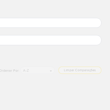
Limpar Comparações
A-Z
Ordenar Por: