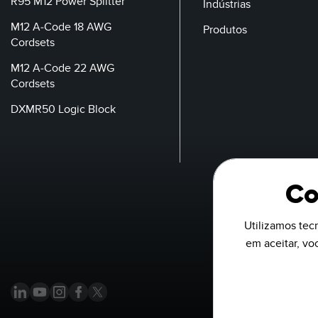
R95 M12 Power Splitter
Indústrias
M12 A-Code 18 AWG
Produtos
Cordsets
M12 A-Code 22 AWG
Cordsets
DXMR50 Logic Block
Co
Utilizamos tecn
em aceitar, v