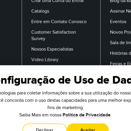
Criar uma Conta ou Entrar
Blog da B
Catalogs
Assinar N
Entre em Contato Conosco
Eventos
Customer Satisfaction
Novos Pro
Survey
Sala de I
Nossos Especialistas
Histórias 
Video Library
Feiras e 
nfiguração de Uso de Da
E-Mail
ologias para coletar informações sobre a sua utilização do nosso 
ocê concorda com o uso destas capacidades para uma melhor expe
fins de marketing.
Saiba Mais em nossa
Política de Privacidade
.
Declinar
Aceitar