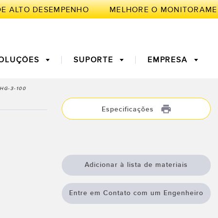
DE ALTO DESEMPENHO
OLUÇÕES
SUPORTE
EMPRESA
HG-3-100
TE
Especificações
de Medição
a Primeira
3D Time of Flight
Manutenção Preditiva
ores de Fibra
Fiber Optics
Adicionar à lista de materiais
ento de
Monitoramento Remoto
ficiência Geral
ght Sensors
Sensores de Temperatura e
mento
Entre em Contato com um Engenheiro
Vibração