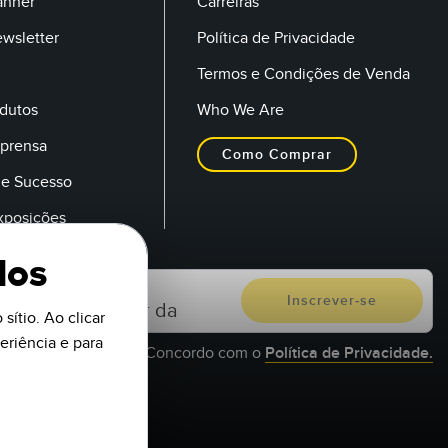
anner
Carreiras
ewsletter
Política de Privacidade
Termos e Condições de Venda
dutos
Who We Are
mprensa
Como Comprar
de Sucesso
Exposições
dos
sítio. Ao clicar
riência e para
Concordo com o
Política de Privacidade.