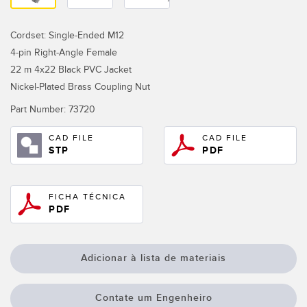
Monitoramento de Nível de Tanques
Pick-to-Light Sensors
Cordset: Single-Ended M12
Sensores de Temperatura e Vibração
4-pin Right-Angle Female
LINKS RELACIONADOS
22 m 4x22 Black PVC Jacket
Condition Monitoring Sensors
Nickel-Plated Brass Coupling Nut
IO-Link
Wireless Condition Monitoring Sensors
Part Number:
73720
Lavação
Vibration Sensors
CAD FILE
CAD FILE
STP
PDF
ACCESSORIES
FICHA TÉCNICA
ACESSÓRIOS
PDF
Cabos
Adicionar à lista de materiais
Conversores
Contate um Engenheiro
SOFTWARE