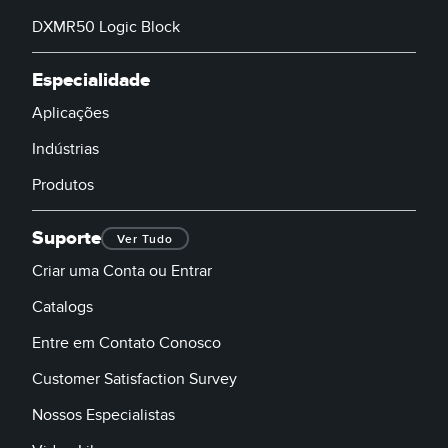
DXMR50 Logic Block
Banner Measurement Sensor Software
Especialidade
Software GUI para Sensores
Aplicações
TECHNOLOGY
Indústrias
Sensors with IO-Link
Produtos
Suporte
Ver Tudo
Criar uma Conta ou Entrar
Catalogs
Entre em Contato Conosco
Customer Satisfaction Survey
Nossos Especialistas