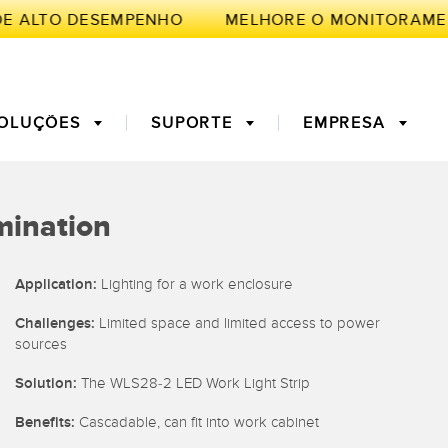
E ALTO DESEMPENHO
OLUÇÕES
SUPORTE
EMPRESA
TE
umination
de Medição
a Primeira
3D Time of Flight
Manutenção Preditiva
Application:
Lighting for a work enclosure
Challenges:
Limited space and limited access to power
ores de Fibra
Fiber Optics
sources
ento de
Monitoramento Remoto
ficiência Geral
Solution:
The WLS28-2 LED Work Light Strip
ght Sensors
Sensores de Temperatura e
mento
Vibração
Benefits:
Cascadable, can fit into work cabinet