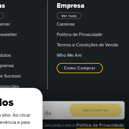
as
Empresa
Ver tudo
anner
Carreiras
ewsletter
Política de Privacidade
Termos e Condições de Venda
dutos
Who We Are
mprensa
Como Comprar
de Sucesso
Exposições
dos
sítio. Ao clicar
riência e para
Concordo com o
Política de Privacidade.