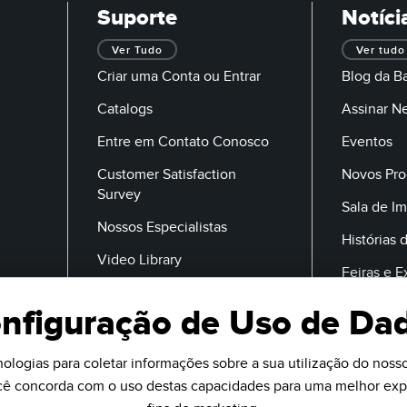
Suporte
Notíci
Ver Tudo
Ver tudo
Criar uma Conta ou Entrar
Blog da B
Catalogs
Assinar N
Entre em Contato Conosco
Eventos
Customer Satisfaction
Novos Pro
Survey
Sala de I
Nossos Especialistas
Histórias 
Video Library
Feiras e 
nfiguração de Uso de Da
E-Mail
ologias para coletar informações sobre a sua utilização do nosso 
ocê concorda com o uso destas capacidades para uma melhor expe