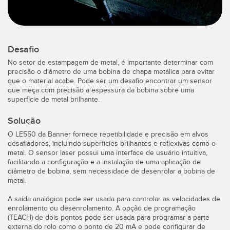
Monitoramento de Nível de Tanques
Pick-to-Light Sensors
Sensores de Temperatura e Vibração
Desafio
LINKS RELACIONADOS
Condition Monitoring Sensors
No setor de estampagem de metal, é importante determinar com
precisão o diâmetro de uma bobina de chapa metálica para evitar
IO-Link
Wireless Condition Monitoring Sensors
que o material acabe. Pode ser um desafio encontrar um sensor
que meça com precisão a espessura da bobina sobre uma
Lavação
Vibration Sensors
superfície de metal brilhante.
Solução
O LE550 da Banner fornece repetibilidade e precisão em alvos
ACCESSORIES
desafiadores, incluindo superfícies brilhantes e reflexivas como o
metal. O sensor laser possui uma interface de usuário intuitiva,
ACESSÓRIOS
facilitando a configuração e a instalação de uma aplicação de
diâmetro de bobina, sem necessidade de desenrolar a bobina de
Cabos
metal.
A saída analógica pode ser usada para controlar as velocidades de
Conversores
enrolamento ou desenrolamento. A opção de programação
(TEACH) de dois pontos pode ser usada para programar a parte
externa do rolo como o ponto de 20 mA e pode configurar de
SOFTWARE