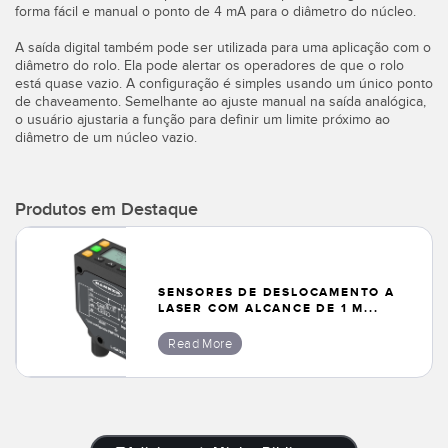
forma fácil e manual o ponto de 4 mA para o diâmetro do núcleo.
Banner Measurement Sensor Software
A saída digital também pode ser utilizada para uma aplicação com o
diâmetro do rolo. Ela pode alertar os operadores de que o rolo
Software GUI para Sensores
está quase vazio. A configuração é simples usando um único ponto
de chaveamento. Semelhante ao ajuste manual na saída analógica,
o usuário ajustaria a função para definir um limite próximo ao
TECHNOLOGY
diâmetro de um núcleo vazio.
Sensors with IO-Link
Produtos em Destaque
SENSORES DE DESLOCAMENTO A
LASER COM ALCANCE DE 1 M...
Read More