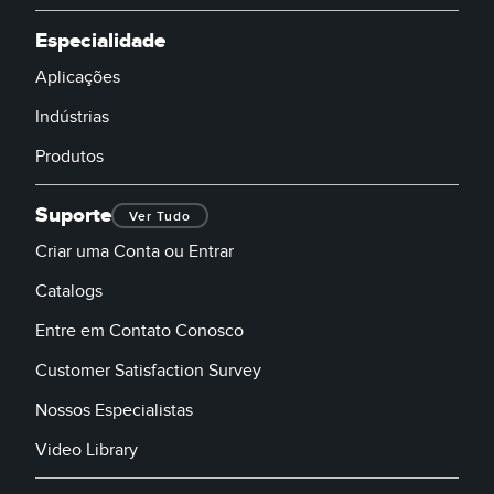
Especialidade
Banner Measurement Sensor Software
Aplicações
Software GUI para Sensores
Indústrias
TECHNOLOGY
Produtos
Sensors with IO-Link
Suporte
Ver Tudo
Criar uma Conta ou Entrar
Catalogs
Entre em Contato Conosco
Customer Satisfaction Survey
Nossos Especialistas
Video Library