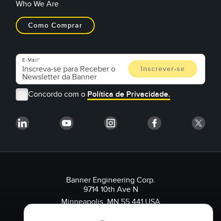
Who We Are
Como Comprar
E-Mail
Concordo com o
Política de Privacidade.
Banner Engineering Corp.
9714 10th Ave N
Minneapolis, MN 55.441 USA
1-888-3-SENSOR (736.767)