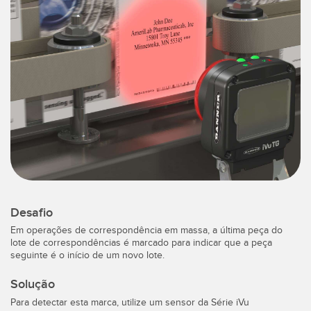
IIOT E FÁBRICA INTELIGENTE
SENSORES
Chamada para Reposição de Peças, Serviços ou Coleta de
Sensores Fotoelétricos
Paletes
Medição de Distância a Laser
Comunicação na Fábrica
Barreiras de Medição
Detecção da Primeira Borda
3D Time of Flight
Manutenção Preditiva
Sensores de Radar
Manutenção Preditiva
Sensores Ultrassônicos
Monitoramento das Condições para Manutenção Preditiva e
Preventiva
Desafio
Amplificadores de Fibra Óptica
Em operações de correspondência em massa, a última peça do
Monitoramento de Máquinas/Eficiência Geral do Equipamento
lote de correspondências é marcado para indicar que a peça
Fiber Optics
seguinte é o início de um novo lote.
Monitoramento Remoto
Slot, Label, and Area Detection Sensors
Solução
Overall Equipment Effectiveness (OEE)
Para detectar esta marca, utilize um sensor da Série iVu
Sensores de Marca de Registro, Cor e Luminescência