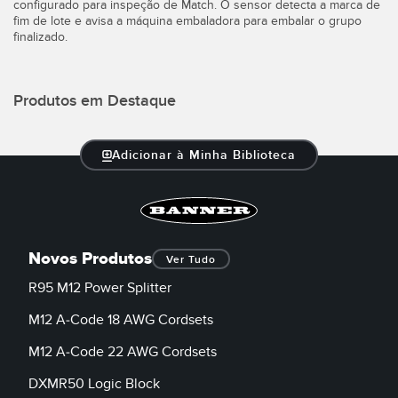
configurado para inspeção de Match. O sensor detecta a marca de
Monitoramento de Nível de Tanques
fim de lote e avisa a máquina embaladora para embalar o grupo
Pick-to-Light Sensors
finalizado.
Sensores de Temperatura e Vibração
LINKS RELACIONADOS
Condition Monitoring Sensors
Produtos em Destaque
IO-Link
Wireless Condition Monitoring Sensors
Adicionar à Minha Biblioteca
Lavação
Vibration Sensors
ACCESSORIES
Novos Produtos
Ver Tudo
ACESSÓRIOS
R95 M12 Power Splitter
Cabos
M12 A-Code 18 AWG Cordsets
Conversores
M12 A-Code 22 AWG Cordsets
DXMR50 Logic Block
SOFTWARE