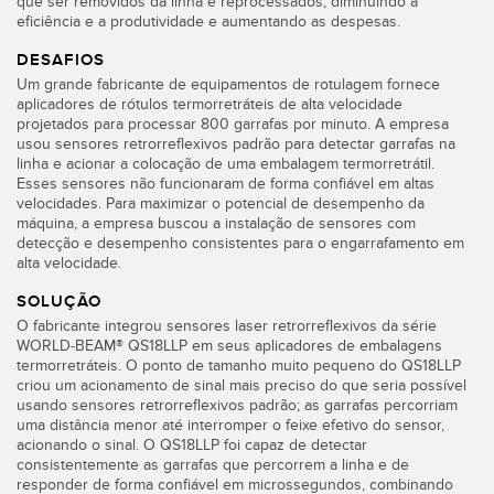
que ser removidos da linha e reprocessados, diminuindo a
eficiência e a produtividade e aumentando as despesas.
Banner Measurement Sensor Software
DESAFIOS
Um grande fabricante de equipamentos de rotulagem fornece
Software GUI para Sensores
aplicadores de rótulos termorretráteis de alta velocidade
projetados para processar 800 garrafas por minuto. A empresa
usou sensores retrorreflexivos padrão para detectar garrafas na
TECHNOLOGY
linha e acionar a colocação de uma embalagem termorretrátil.
Esses sensores não funcionaram de forma confiável em altas
Sensors with IO-Link
velocidades. Para maximizar o potencial de desempenho da
máquina, a empresa buscou a instalação de sensores com
detecção e desempenho consistentes para o engarrafamento em
alta velocidade.
SOLUÇÃO
O fabricante integrou sensores laser retrorreflexivos da série
WORLD-BEAM® QS18LLP em seus aplicadores de embalagens
termorretráteis. O ponto de tamanho muito pequeno do QS18LLP
criou um acionamento de sinal mais preciso do que seria possível
usando sensores retrorreflexivos padrão; as garrafas percorriam
uma distância menor até interromper o feixe efetivo do sensor,
acionando o sinal. O QS18LLP foi capaz de detectar
consistentemente as garrafas que percorrem a linha e de
responder de forma confiável em microssegundos, combinando