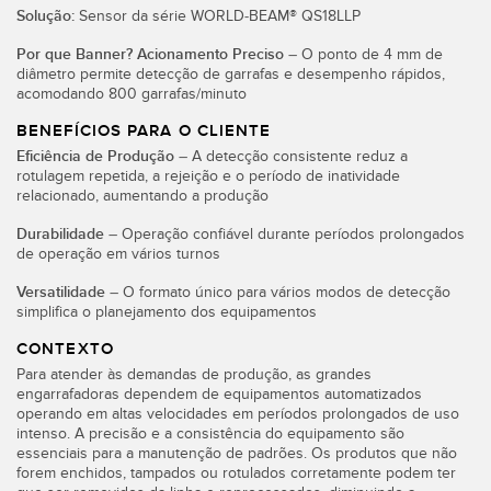
Monitoramento de Nível de Tanques
Solução:
Sensor da série WORLD-BEAM® QS18LLP
Pick-to-Light Sensors
Por que Banner? Acionamento Preciso
– O ponto de 4 mm de
Sensores de Temperatura e Vibração
diâmetro permite detecção de garrafas e desempenho rápidos,
acomodando 800 garrafas/minuto
LINKS RELACIONADOS
Condition Monitoring Sensors
BENEFÍCIOS PARA O CLIENTE
Eficiência de Produção
– A detecção consistente reduz a
IO-Link
Wireless Condition Monitoring Sensors
rotulagem repetida, a rejeição e o período de inatividade
relacionado, aumentando a produção
Lavação
Vibration Sensors
Durabilidade
– Operação confiável durante períodos prolongados
de operação em vários turnos
Versatilidade
– O formato único para vários modos de detecção
ACCESSORIES
simplifica o planejamento dos equipamentos
ACESSÓRIOS
CONTEXTO
Para atender às demandas de produção, as grandes
Cabos
engarrafadoras dependem de equipamentos automatizados
operando em altas velocidades em períodos prolongados de uso
Conversores
intenso. A precisão e a consistência do equipamento são
essenciais para a manutenção de padrões. Os produtos que não
forem enchidos, tampados ou rotulados corretamente podem ter
SOFTWARE