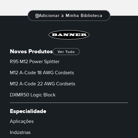
Banner Measurement Sensor Software
Adicionar à Minha Biblioteca
Software GUI para Sensores
TECHNOLOGY
Novos Produtos
Ver Tudo
Sensors with IO-Link
R95 M12 Power Splitter
M12 A-Code 18 AWG Cordsets
M12 A-Code 22 AWG Cordsets
DXMR50 Logic Block
Especialidade
Aplicações
Indústrias