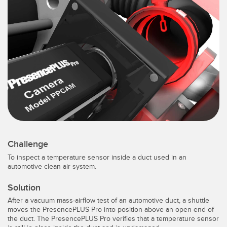
IIOT E FÁBRICA INTELIGENTE
SENSORES
Chamada para Reposição de Peças, Serviços ou Coleta de
Sensores Fotoelétricos
Paletes
Medição de Distância a Laser
Comunicação na Fábrica
Barreiras de Medição
Detecção da Primeira Borda
3D Time of Flight
Manutenção Preditiva
Sensores de Radar
Manutenção Preditiva
Sensores Ultrassônicos
Challenge
Monitoramento das Condições para Manutenção Preditiva e
Preventiva
To inspect a temperature sensor inside a duct used in an
Amplificadores de Fibra Óptica
automotive clean air system.
Monitoramento de Máquinas/Eficiência Geral do Equipamento
Fiber Optics
Solution
Monitoramento Remoto
After a vacuum mass-airflow test of an automotive duct, a shuttle
Slot, Label, and Area Detection Sensors
moves the PresencePLUS Pro into position above an open end of
Overall Equipment Effectiveness (OEE)
the duct. The PresencePLUS Pro verifies that a temperature sensor
Sensores de Marca de Registro, Cor e Luminescência