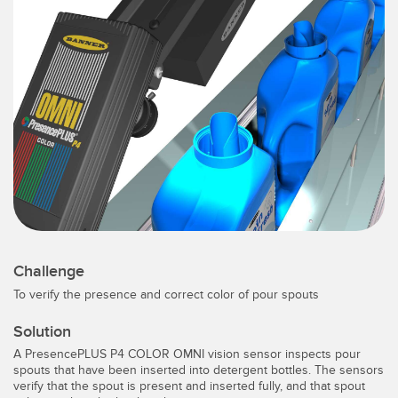
IIOT E FÁBRICA INTELIGENTE
SENSORES
Chamada para Reposição de Peças, Serviços ou Coleta de
Sensores Fotoelétricos
Paletes
Medição de Distância a Laser
Comunicação na Fábrica
Barreiras de Medição
Detecção da Primeira Borda
3D Time of Flight
Manutenção Preditiva
Sensores de Radar
Manutenção Preditiva
Sensores Ultrassônicos
Monitoramento das Condições para Manutenção Preditiva e
Preventiva
Challenge
Amplificadores de Fibra Óptica
To verify the presence and correct color of pour spouts
Monitoramento de Máquinas/Eficiência Geral do Equipamento
Fiber Optics
Solution
Monitoramento Remoto
Slot, Label, and Area Detection Sensors
A PresencePLUS P4 COLOR OMNI vision sensor inspects pour
spouts that have been inserted into detergent bottles. The sensors
Overall Equipment Effectiveness (OEE)
verify that the spout is present and inserted fully, and that spout
Sensores de Marca de Registro, Cor e Luminescência