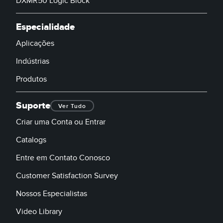
DXMR50 Logic Block
Banner Measurement Sensor Software
Especialidade
Software GUI para Sensores
Aplicações
Indústrias
TECHNOLOGY
Produtos
Sensors with IO-Link
Suporte
Ver Tudo
Criar uma Conta ou Entrar
Catalogs
Entre em Contato Conosco
Customer Satisfaction Survey
Nossos Especialistas
Video Library