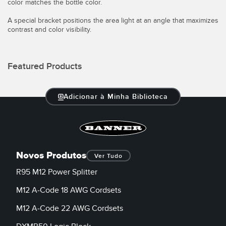
color matches the bottle color.
Monitoramento de Nível de Tanques
Pick-to-Light Sensors
A special bracket positions the area light at an angle that maximizes
contrast and color visibility.
Sensores de Temperatura e Vibração
LINKS RELACIONADOS
Condition Monitoring Sensors
Featured Products
IO-Link
Wireless Condition Monitoring Sensors
Lavação
Vibration Sensors
Adicionar à Minha Biblioteca
ACCESSORIES
ACESSÓRIOS
Novos Produtos
Ver Tudo
R95 M12 Power Splitter
Cabos
M12 A-Code 18 AWG Cordsets
Conversores
M12 A-Code 22 AWG Cordsets
SOFTWARE