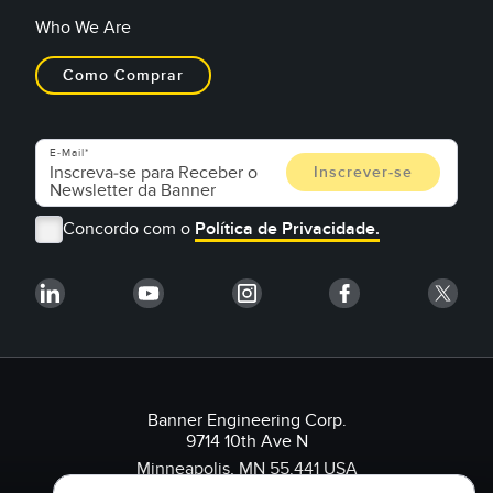
Who We Are
Como Comprar
E-Mail
Concordo com o
Política de Privacidade.
Banner Engineering Corp.
9714 10th Ave N
Minneapolis, MN 55.441 USA
1-888-3-SENSOR (736.767)