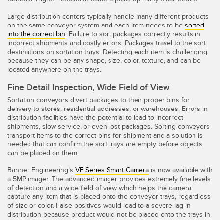
Monitoramento de Nível de Tanques
Pick-to-Light Sensors
Large distribution centers typically handle many different products
on the same conveyor system and each item needs to be
sorted
Sensores de Temperatura e Vibração
into the correct bin
. Failure to sort packages correctly results in
incorrect shipments and costly errors. Packages travel to the sort
LINKS RELACIONADOS
Condition Monitoring Sensors
destinations on sortation trays. Detecting each item is challenging
because they can be any shape, size, color, texture, and can be
located anywhere on the trays.
IO-Link
Wireless Condition Monitoring Sensors
Fine Detail Inspection, Wide Field of View
Lavação
Vibration Sensors
Sortation conveyors divert packages to their proper bins for
delivery to stores, residential addresses, or warehouses. Errors in
distribution facilities have the potential to lead to incorrect
shipments, slow service, or even lost packages. Sorting conveyors
ACCESSORIES
transport items to the correct bins for shipment and a solution is
needed that can confirm the sort trays are empty before objects
ACESSÓRIOS
can be placed on them.
Banner Engineering’s
VE Series Smart Camera
is now available with
Cabos
a 5MP imager. The advanced imager provides extremely fine levels
of detection and a wide field of view which helps the camera
Conversores
capture any item that is placed onto the conveyor trays, regardless
of size or color. False positives would lead to a severe lag in
distribution because product would not be placed onto the trays in
SOFTWARE