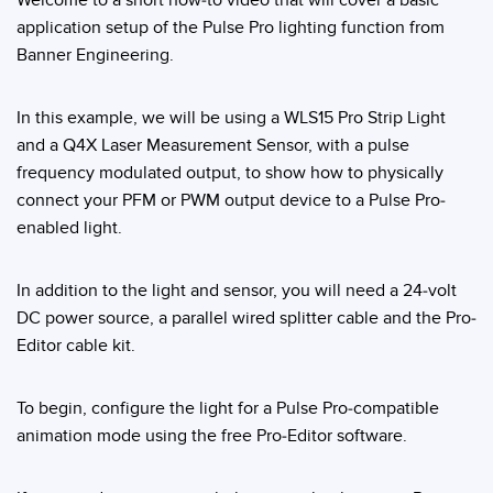
Monitoramento de Nível de Tanques
application setup of the Pulse Pro lighting function from
Pick-to-Light Sensors
Banner Engineering.
Sensores de Temperatura e Vibração
LINKS RELACIONADOS
In this example, we will be using a WLS15 Pro Strip Light
Condition Monitoring Sensors
and a Q4X Laser Measurement Sensor, with a pulse
IO-Link
Wireless Condition Monitoring Sensors
frequency modulated output, to show how to physically
connect your PFM or PWM output device to a Pulse Pro-
Lavação
Vibration Sensors
enabled light.
In addition to the light and sensor, you will need a 24-volt
ACCESSORIES
DC power source, a parallel wired splitter cable and the Pro-
ACESSÓRIOS
Editor cable kit.
Cabos
To begin, configure the light for a Pulse Pro-compatible
Conversores
animation mode using the free Pro-Editor software.
SOFTWARE