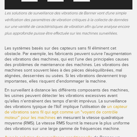
Les solutions de surveillance des vibrations de Banner vont d'une simple
vérification des paramètres de vibration critiques à la collecte de données
sur une variété de caractéristiques de vibration afin qu'une analyse encore
plus approfondie puisse être effectuée sur les machines surveillées.
Les systèmes basés sur des capteurs sans fil éliminent cet
obstacle. Par exemple, les fabricants peuvent suivre l'augmentation
des vibrations des machines, qui est l'une des principales causes
des problèmes de maintenance des machines. Les vibrations des
machines sont souvent liées à des pièces déséquilibrées, mal
alignées, desserrées ou usées. Si les vibrations deviennent trop
importantes, elles risquent d'endommager la machine.
En surveillant à distance les différents composants des machines,
les usines peuvent détecter les vibrations excessives avant
qu'elles n'entraînent des temps d'arrêt imprévus. La surveillance
des vibrations typique de l'IIoT implique l'utilisation de
un capteur
de vibrations sans fil qui agit comme un "voyant de contrôle
moteur" pour les machines
en mesurant la vitesse quadratique
moyenne (RMS). La vitesse RMS fournit la mesure la plus uniforme
des vibrations sur une large gamme de fréquences machine.