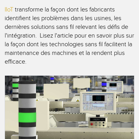
CAPTEURS
IIoT
transforme la façon dont les fabricants
IIOT ET L'USINE
INTELLIGENTE
identifient les problèmes dans les usines, les
Capteurs photoélectriques
dernières solutions sans fil relevant les défis de
Appel de pièces, service ou retrait de palettes
Mesure de distance laser
l'intégration. Lisez l'article pour en savoir plus sur
Communication en usine
la façon dont les technologies sans fil facilitent la
Barrières de mesure
Détection fiable des bords avant
maintenance des machines et la rendent plus
Temps de parcours 3D
efficace.
Maintenance prédictive
Capteurs radar
Maintenance prédictive
Capteurs à ultrasons
Surveillance du niveau des cuves
Amplificateurs à fibre optique
Efficacité globale de l'équipement (OEE)
Fibres optiques
Surveillance des conditions : maintenance prédictive et
Fourches optiques, capteurs de détection de zone et
préventive
d’étiquettes
Surveillance des machines/Efficacité globale de l'équipement
Capteurs de repères, de couleurs et de luminescence