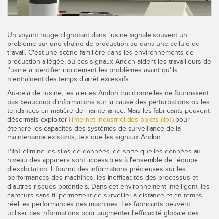
Télésurveillance
Capteurs d’aide au choix
Capteurs de température
Un voyant rouge clignotant dans l'usine signale souvent un
problème sur une chaîne de production ou dans une cellule de
LIENS CONNEXES
Capteurs de surveillance des conditions
travail. C'est une scène familière dans les environnements de
production allégée, où ces signaux Andon aident les travailleurs de
Capteurs de surveillance des conditions sans fil
Washdown
l'usine à identifier rapidement les problèmes avant qu'ils
n'entraînent des temps d'arrêt excessifs.
Capteurs de vibrations
IO-Link
Au-delà de l'usine, les alertes Andon traditionnelles ne fournissent
pas beaucoup d'informations sur la cause des perturbations ou les
tendances en matière de maintenance. Mais les fabricants peuvent
désormais exploiter
l'Internet industriel des objets (IIoT)
pour
étendre les capacités des systèmes de surveillance de la
ACCESSORIES
maintenance existants, tels que les signaux Andon.
L'IIoT élimine les silos de données, de sorte que les données au
Convertisseurs
niveau des appareils sont accessibles à l'ensemble de l'équipe
d'exploitation. Il fournit des informations précieuses sur les
Câbles
performances des machines, les inefficacités des processus et
d'autres risques potentiels. Dans cet environnement intelligent, les
capteurs sans fil permettent de surveiller à distance et en temps
LOGICIELS
réel les performances des machines. Les fabricants peuvent
utiliser ces informations pour augmenter l'efficacité globale des