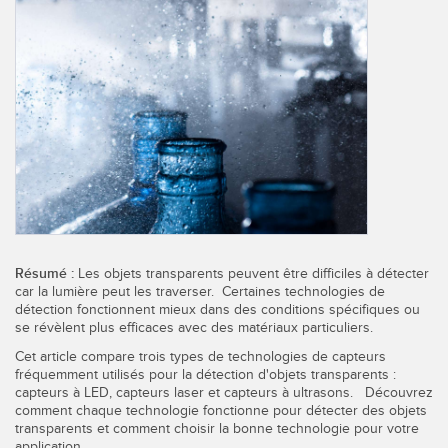
CAPTEURS
IIOT ET L'USINE
INTELLIGENTE
Capteurs photoélectriques
Appel de pièces, service ou retrait de palettes
Mesure de distance laser
Communication en usine
Barrières de mesure
Détection fiable des bords avant
Temps de parcours 3D
Maintenance prédictive
Capteurs radar
Maintenance prédictive
Capteurs à ultrasons
Résumé :
Les objets transparents peuvent être difficiles à détecter
Surveillance du niveau des cuves
car la lumière peut les traverser. Certaines technologies de
Amplificateurs à fibre optique
détection fonctionnent mieux dans des conditions spécifiques ou
Efficacité globale de l'équipement (OEE)
se révèlent plus efficaces avec des matériaux particuliers.
Fibres optiques
Cet article compare trois types de technologies de capteurs
Surveillance des conditions : maintenance prédictive et
fréquemment utilisés pour la détection d'objets transparents :
Fourches optiques, capteurs de détection de zone et
préventive
capteurs à LED, capteurs laser et capteurs à ultrasons. Découvrez
d’étiquettes
comment chaque technologie fonctionne pour détecter des objets
Surveillance des machines/Efficacité globale de l'équipement
transparents et comment choisir la bonne technologie pour votre
Capteurs de repères, de couleurs et de luminescence
application.