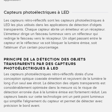
Télésurveillance
Capteurs d’aide au choix
Capteurs photoélectriques à LED
Capteurs de température
Les capteurs rétro-réflectifs sont les capteurs photoélectriques à
LIENS CONNEXES
LED les plus utilisés dans les applications de détection d'objets
Capteurs de surveillance des conditions
transparents. Chaque capteur abrite un émetteur et un récepteur.
L'émetteur dirige un faisceau lumineux vers un réflecteur qui
Capteurs de surveillance des conditions sans fil
Washdown
redirige le faisceau vers le récepteur. Un objet passant entre le
capteur et le réflecteur va soit bloquer la lumière émise, soit
Capteurs de vibrations
IO-Link
l'atténuer d'un certain pourcentage.
PRINCIPE DE LA DÉTECTION DES OBJETS
TRANSPARENTS PAR DES CAPTEURS
ACCESSORIES
PHOTOÉLECTRIQUES À LED
Les capteurs photoélectriques rétro-réflectifs dotés d'une
Convertisseurs
conception optique coaxiale émettent et reçoivent de la lumière le
long d'un seul axe étroit. La détection des objets transparents est
considérablement optimisée dans la mesure où le risque de
Câbles
détection erronée due à la lumière émise est fortement réduit. Les
capteurs basés sur cette technologie ont un petit point lumineux
qui simplifie l'alignement du capteur et permet de détecter avec
LOGICIELS
précision le bord avant.