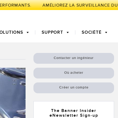
ERFORMANTS.
OLUTIONS
SUPPORT
SOCIÉTÉ
NTE
Contacter un ingénieur
de mesure
fiable des bords
Temps de parcours 3D
Maintenance prédictive
Où acheter
urs à fibre
Fibres optiques
globale de
Surveillance des
Créer un compte
nt (OEE)
conditions : maintenance
’aide au choix
Capteurs de température
prédictive et préventive
The Banner Insider
eNewsletter Sign-up