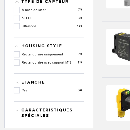
TYPE DE CAPTEUR
À base de laser
(2)
à LED
(3)
Ultrasons
(10)
HOUSING STYLE
Rectangulaire uniquement
(4)
Rectangulaire avec support M18
(1)
ETANCHE
Yes
(4)
CARACTÉRISTIQUES
SPÉCIALES