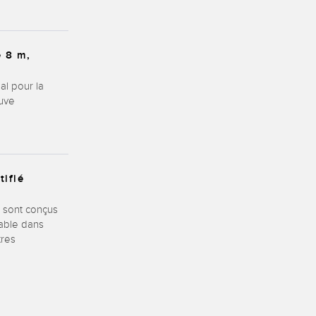
 8 m,
al pour la
cuve
tifié
s sont conçus
able dans
tres