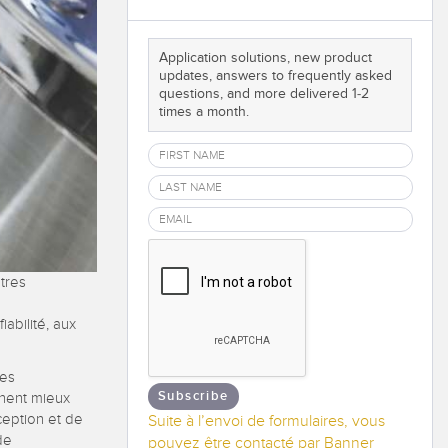
e vibrations
Application solutions, new product
updates, answers to frequently asked
questions, and more delivered 1-2
TECHNOLOGY
times a month.
Software
Capteurs avec IO-Link
ateur
utres
abilité, aux
les
Subscribe
nnent mieux
ception et de
Suite à l’envoi de formulaires, vous
de
pouvez être contacté par Banner