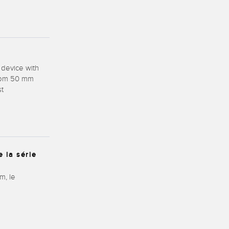
 device with
from 50 mm
st
 la série
m, le