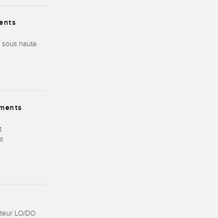
ents
 sous haute
ements
t
t
ateur LO/DO