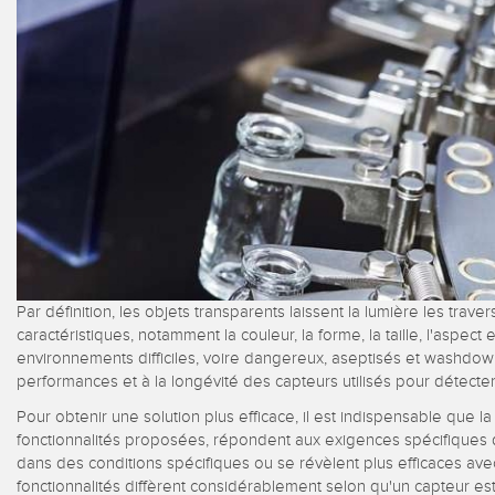
Capteu
de l'é
des co
SYSTÈME D’E/S DÉPORTÉ
ÉCLAIRAGE INDUSTRIEL
CONNECTIVITÉ
INDICATION D'ÉTAT
LIE
SOLUTIONS DE
ACC
MESURE & INSPECTION
SURVEILLANCE
Washd
CONTRÔLE QUALITÉ
Conver
IO-Lin
SNAP SIGNAL
DÉTECTION DE VÉHICULES
Câbles
NOUVEAUX PRODUITS
MAINTENANCE
PRÉDICTIVE
ACCESSOIRES
Par définition, les objets transparents laissent la lumière les travers
APPLICATIONS RADAR
LOGICIELS
caractéristiques, notamment la couleur, la forme, la taille, l'aspect 
environnements difficiles, voire dangereux, aseptisés et washdow
TECHNOLOGIES
performances et à la longévité des capteurs utilisés pour détecter
Pour obtenir une solution plus efficace, il est indispensable que l
fonctionnalités proposées, répondent aux exigences spécifiques 
dans des conditions spécifiques ou se révèlent plus efficaces ave
fonctionnalités diffèrent considérablement selon qu'un capteur e