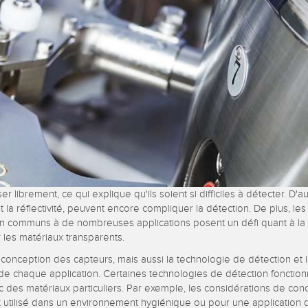
rs de surveillance
Capteurs de surveillance
Capteurs d
quipement
nditions
des conditions sans fil
NS CONNEXES
ESSORIES
LOGICIELS
own
tisseurs
Banner Measurement Sensor 
k
Logiciels avec interface utilis
graphique pour capteurs
er librement, ce qui explique qu'ils soient si difficiles à détecter. D'a
et la réflectivité, peuvent encore compliquer la détection. De plus, les
n communs à de nombreuses applications posent un défi quant à la fi
 les matériaux transparents.
a conception des capteurs, mais aussi la technologie de détection et 
de chaque application. Certaines technologies de détection fonctio
c des matériaux particuliers. Par exemple, les considérations de con
st utilisé dans un environnement hygiénique ou pour une application 