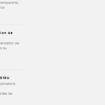
transparents,
oir.
tion de
pensation de
es ou
 S18U
pplications
ortée de