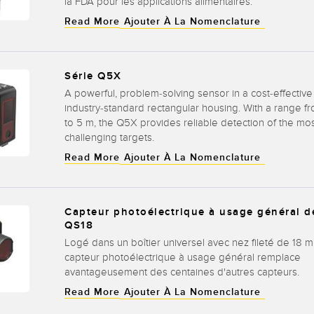
la FDA pour les applications alimentaires.
Read More
Ajouter À La Nomenclature
Série Q5X
A powerful, problem-solving sensor in a cost-effective
industry-standard rectangular housing. With a range 
to 5 m, the Q5X provides reliable detection of the mo
challenging targets.
Read More
Ajouter À La Nomenclature
Capteur photoélectrique à usage général de
QS18
Logé dans un boîtier universel avec nez fileté de 18 m
capteur photoélectrique à usage général remplace
avantageusement des centaines d'autres capteurs.
Read More
Ajouter À La Nomenclature