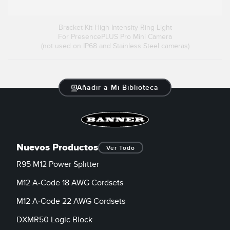
Bracket Kit High Intensity Ring Light
For PresencePLUS Pro Mini Camera
(not used on IP68 and Stainless Steel cameras)
Añadir a Mi Biblioteca
Nuevos Productos
Ver Todo
R95 M12 Power Splitter
M12 A-Code 18 AWG Cordsets
M12 A-Code 22 AWG Cordsets
DXMR50 Logic Block