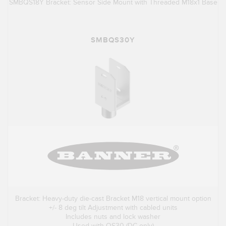
SMBQS18Y Bracket: Sensor Side Mount with Threaded M18x1 Base
SMBQS30Y
Bracket: Heavy-duty die-cast Bracket M18 vertical mount option
+/- 8 deg tilt Adjustment with cabled units
Includes nuts and lock washer
Used with QS30 (DC only)