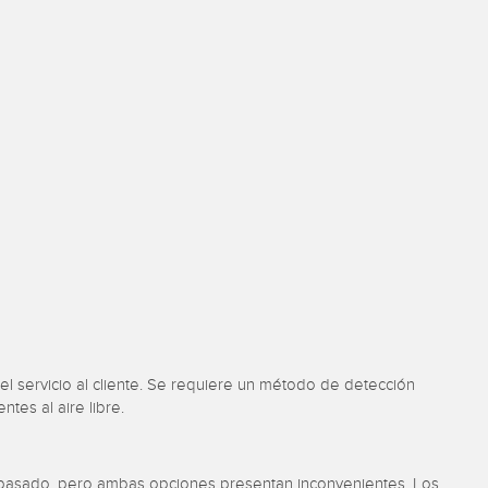
ondition
Sensor de Vibración
 Sensors
TECNOLOGÍA
Software
Sensors with IO-Link
ra
el servicio al cliente. Se requiere un método de detección
tes al aire libre.
 el pasado, pero ambas opciones presentan inconvenientes. Los