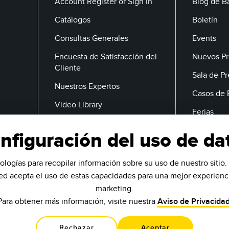
Account Register or Sign In
Blog de B
Catálogos
Boletín
Consultas Generales
Events
Encuesta de Satisfacción del
Nuevos Pr
Cliente
Sala de P
Nuestros Expertos
Casos de 
Video Library
Ferias
nfiguración del uso de da
Correo Electrónico
ologías para recopilar información sobre su uso de nuestro sitio. 
ted acepta el uso de estas capacidades para una mejor experienci
marketing.
Para obtener más información, visite nuestra
Aviso de Privacida
Rechazar
Aceptar