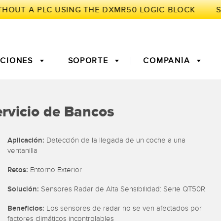
UCIONES
SOPORTE
COMPAÑÍA
GENTE
ervicio de Bancos
e Medición
Tiempo de Vuelo
Monitoreo de Condiciones:
Aplicación:
Detección de la llegada de un coche a una
/Overall
Mantenimiento Predictivo y
ventanilla
Effectiveness
Preventivo
ores de Fibra
Fiber Optics
Retos:
Entorno Exterior
nto Predictivo
Monitoreo Remoto
Solución:
Sensores Radar de Alta Sensibilidad: Serie QT50R
ght Sensors
Sensores de Temperatura
Beneficios:
Los sensores de radar no se ven afectados por
factores climáticos incontrolables