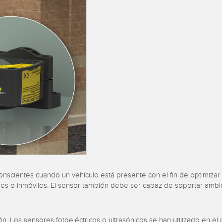
es de Detección y
Sensores de Monitoreo de
Wireless C
es de Haz Ancho
Condiciones
Monitoring
ACES RELACIONADOS
k
ESORIOS
SOFTWARE
 a Presión
ESORIOS
Banner Measurement Sensor 
Software de Configuración pa
tidores
Sensor GUI
 Cables
onscientes cuando un vehículo está presente con el fin de optimizar 
es o inmóviles. El sensor también debe ser capaz de soportar ambien
ión. Los sensores fotoeléctricos o ultrasónicos se han utilizado en