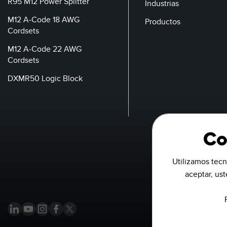
R95 M12 Power Splitter
Industrias
M12 A-Code 18 AWG
Productos
Cordsets
M12 A-Code 22 AWG
Cordsets
DXMR50 Logic Block
Co
Utilizamos tecn
aceptar, us