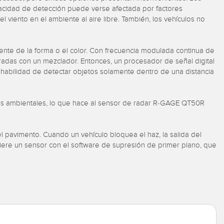
capacidad de detección puede verse afectada por factores
del viento en el ambiente al aire libre. También, los vehículos no
nte de la forma o el color. Con frecuencia modulada continua de
radas con un mezclador. Entonces, un procesador de señal digital
la habilidad de detectar objetos solamente dentro de una distancia
ntos ambientales, lo que hace al sensor de radar R-GAGE QT50R
el pavimento. Cuando un vehículo bloquea el haz, la salida del
uiere un sensor con el software de supresión de primer plano, que