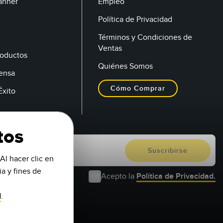
anner
Empleo
Política de Privacidad
Términos y Condiciones de
Ventas
oductos
Quiénes Somos
rensa
Cómo Comprar
Éxito
tos
Al hacer clic en
a y fines de
Acepto la
Política de Privacidad.
d
.