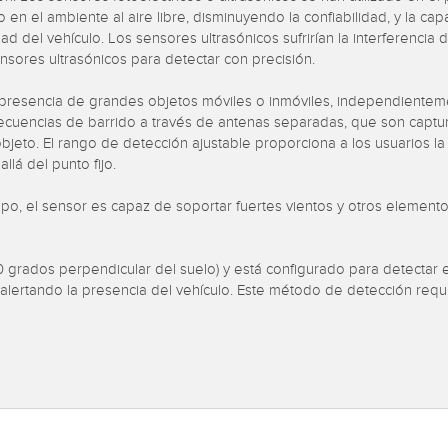
o en el ambiente al aire libre, disminuyendo la confiabilidad, y la 
idad del vehículo. Los sensores ultrasónicos sufrirían la interferencia 
nsores ultrasónicos para detectar con precisión.
presencia de grandes objetos móviles o inmóviles, independienteme
recuencias de barrido a través de antenas separadas, que son captu
 objeto. El rango de detección ajustable proporciona a los usuarios 
lá del punto fijo.
iempo, el sensor es capaz de soportar fuertes vientos y otros eleme
10 grados perpendicular del suelo) y está configurado para detectar 
 alertando la presencia del vehículo. Este método de detección req