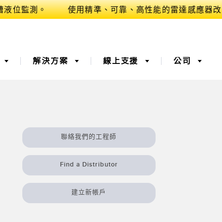
業
解決方案
線上支援
公司
(OEE) ​
3D 飛行時間
桶槽料位監控
聯絡我們的工程師
器
、服務或棧板收
光纖感測器​
遠端監控
Find a Distributor
測器​
溫度和振動感測器
建立新帳戶
​