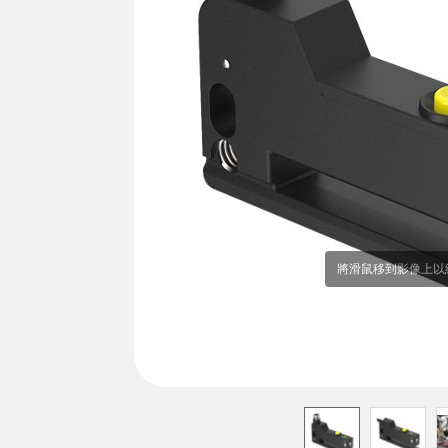
相關
遠端 I/O
狀態指示​
配件
CONNECTIVITY
量測與檢測​
沖洗環
監測方案​
品質管控​
轉換器​
IO-Lin
車輛偵測​
連接線​
新產品
預測性維護​
SNAP SIGNAL
雷達應用​
配件
軟體
科技