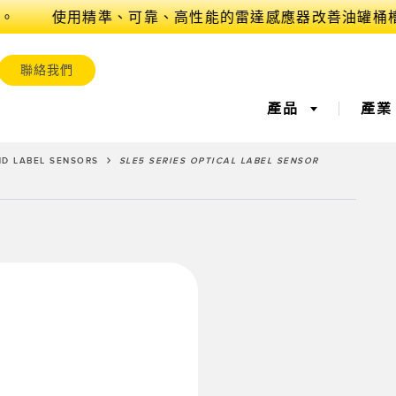
。
聯絡我們
產品
產
ND LABEL SENSORS
SLE5 SERIES OPTICAL LABEL SENSOR
測器
業物聯網與智慧工廠​
測器
測
雷射距離測量
工廠通訊
量測光幕
整體設備效率 
測器
控/整體設備效能
超音波感測器
為預測和預防性的維護進行
光纖放大
缺料管理
狀態監控
取
標籤與區域檢測感測
標籤記號、顏色和螢光感測
揀貨指示感
維護
器
預防性維護
測感測器​
無線狀態監測感測器​
震動感測器