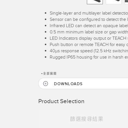
Single-layer and multilayer label detect
Sensor can be configured to detect the 
Infrared LED can detect an opaque labe
0.5 mm minimum label size or gap width 
LED Indicators display output or TEACH s
Push button or remote TEACH for easy c
40µs response speed (12.5 kHz switchin
Rugged IP65 housing for use in harsh 
+
全部展開
DOWNLOADS
Product Selection
篩選搜尋結果