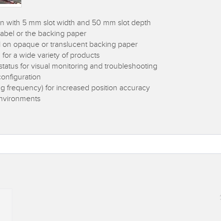
ion with 5 mm slot width and 50 mm slot depth
label or the backing paper
l on opaque or translucent backing paper
for a wide variety of products
tatus for visual monitoring and troubleshooting
onfiguration
g frequency) for increased position accuracy
environments