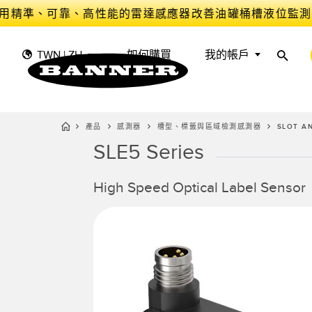
用精準、可靠、高性能的雷達感應器改善油罐桶槽液位監測
TWN | ZH
如何購買
我的帳戶
產品
感測器
槽型、標籤與區域檢測感測器​
SLOT A
SLE5 Series
感
工
感測器
工業物聯網與智慧工廠​
量測解決方案
智慧感測器​
High Speed Optical Label Sensor
光電感
前沿偵
工作燈與指示燈
機台安全防護​
雷達感
機器監
機器安全
追蹤與追溯​
槽型、
器​
預防性
工業無線
揀選指示
狀態監
BARCODE & VISION
工業照明​