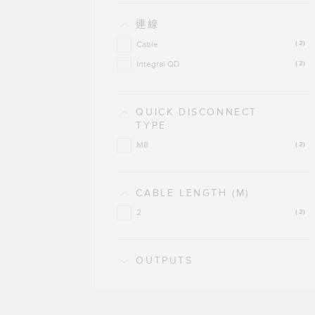
連線
Cable
(2)
Integral QD
(2)
QUICK DISCONNECT
TYPE
M8
(2)
CABLE LENGTH (M)
2
(2)
OUTPUTS