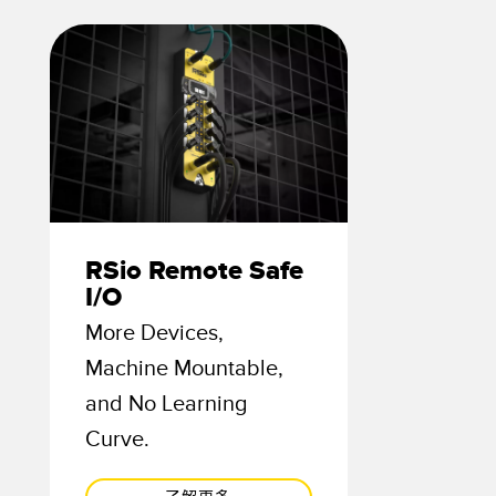
科技
支援 IO-Link 的感測器​
RSio Remote Safe
I/O
More Devices,
Machine Mountable,
and No Learning
Curve.