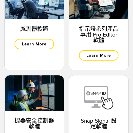
震動感測器​
感測器軟體​
指示燈系列產品
專用 Pro Editor
配件
軟體
Learn More
轉換器​
Learn More
連接線​
軟體
Banner 量測感測器軟體​
感測器軟體​
科技
機器安全控制器
Snap Signal 設
軟體
定軟體​
支援 IO-Link 的感測器​