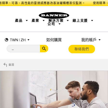
用精準、可靠、高性能的雷達感應器改善油罐桶槽液位監測。
產品
產業
解決方案
線上支援
公司
TWN | ZH
如何購買
我的帳戶
感測器
工業物聯網與智慧工廠​
量測解決方案
智慧感測器​
工作燈與指示燈
機器安全
機台安全防護​
工業無線
追蹤與追溯​
BARCODE & VISION
揀選指示
聯絡我們
遠端 I/O
工業照明​
CONNECTIVITY
狀態指示​
量測與檢測​
監測方案​
品質管控​
車輛偵測​
預測性維護​
新產品
SNAP SIGNAL
配件
軟體
雷達應用​
返回
科技
工業物聯網與智慧工廠​
感測器
前沿偵測
光電感測器
工廠通訊
雷射距離測量
整體設備效率 (OEE) ​