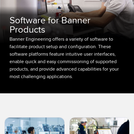
量測光幕
桶槽料位監控
3D 飛行時間
Software for Banner
機器監控/整體設備效能
雷達感測器
Products
為預測和預防性的維護進行狀態監控
超音波感測器
Banner Engineering offers a variety of software to
缺料管理、服務或棧板收取
facilitate product setup and configuration. These
光纖放大器
software platforms feature intuitive user interfaces,
遠端監控
enable quick and easy commissioning of supported
光纖感測器​
預防性維護
products, and provide advanced capabilities for your
槽型、標籤與區域檢測感測器​
most challenging applications.
預防性維護
標籤記號、顏色和螢光感測器
揀貨指示感測器​
相關連結​
溫度和振動感測器
沖洗環境
狀態監測感測器​
IO-Link
無線狀態監測感測器​