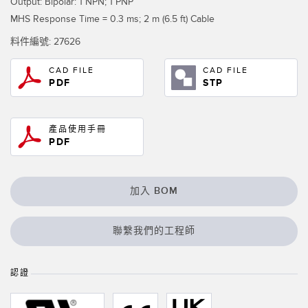
Output: Bipolar: 1 NPN; 1 PNP
MHS Response Time = 0.3 ms; 2 m (6.5 ft) Cable
震動感測器​
料件編號:
27626
CAD FILE
CAD FILE
配件
PDF
STP
轉換器​
產品使用手冊
連接線​
PDF
軟體
加入 BOM
Banner 量測感測器軟體​
聯繫我們的工程師
感測器軟體​
科技
認證
支援 IO-Link 的感測器​