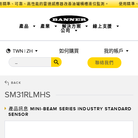
用精準、可靠、高性能的雷達感應器改善油罐桶槽液位監測。
產品
產業
解決方案
線上支援
公司
TWN | ZH
如何購買
我的帳戶
感測器
工業物聯網與智慧工廠​
量測解決方案
智慧感測器​
工作燈與指示燈
機器安全
機台安全防護​
工業無線
追蹤與追溯​
BARCODE & VISION
揀選指示
聯絡我們
遠端 I/O
工業照明​
CONNECTIVITY
狀態指示​
量測與檢測​
監測方案​
品質管控​
車輛偵測​
預測性維護​
新產品
SNAP SIGNAL
配件
軟體
雷達應用​
BACK
科技
SM31RLMHS
工業物聯網與智慧工廠​
感測器
產品訊息
MINI-BEAM SERIES INDUSTRY STANDARD
前沿偵測
SENSOR
光電感測器
工廠通訊
雷射距離測量
整體設備效率 (OEE) ​