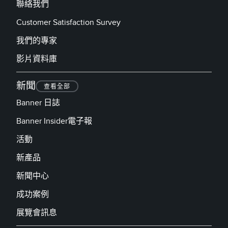
聯絡我們
Customer Satisfaction Survey
我們的專家
影片資料庫
新聞
查看全部
Banner 日誌
Banner Insider電子報
活動
新產品
新聞中心
成功案例
展覽會訊息