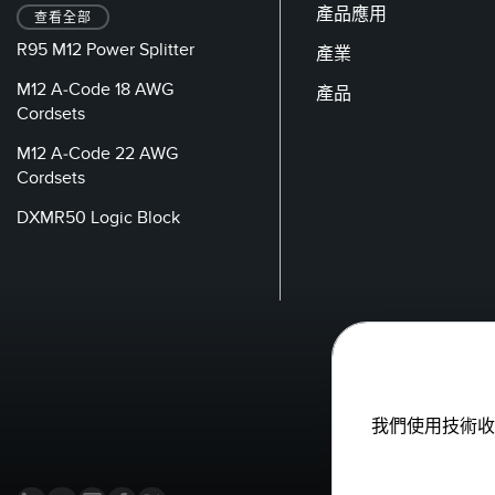
產品應用
查看全部
R95 M12 Power Splitter
產業
M12 A-Code 18 AWG
產品
Cordsets
M12 A-Code 22 AWG
Cordsets
DXMR50 Logic Block
我們使用技術收