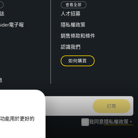
查看全部
日誌
人才招募
nsider電子報
隱私權政策
銷售條款和條件
認識我們
如何購買
息
功能用於更好的
我同意
隱私權政策。