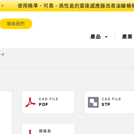
。
聯絡我們
產品
產
-Q
測器
業物聯網與智慧工廠​
測器
測
雷射距離測量
工廠通訊
量測光幕
整體設備效率 
測器
控/整體設備效能
超音波感測器
為預測和預防性的維護進行
光纖放大
缺料管理
狀態監控
取
CAD FILE
CAD FILE
標籤與區域檢測感測
標籤記號、顏色和螢光感測
揀貨指示感
PDF
STP
維護
器
預防性維護
測感測器​
無線狀態監測感測器​
震動感測器
規格表