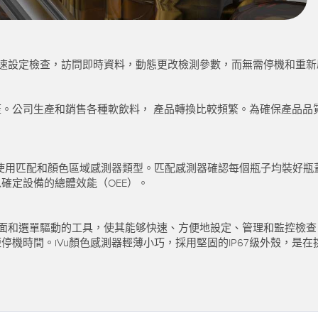
快速設定檢查，訪問即時資料，動態更改檢測參數，而無需停機和重
。公司生產和銷售各種軟飲料， 產品轉換比較頻繁。為確保產品品
為使用匹配和顏色區域感測器類型。匹配感測器確認每個瓶子均裝好
確定設備的總體效能（OEE）。
者介面和選單驅動的工具，使其能够快速、方便地設定、管理和監控檢
機時間。iVu顏色感測器輕薄小巧，採用堅固的IP67級外殼，是