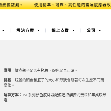
業
解決方案
線上支援
公司
確
(OEE) ​
3D 飛行時間
桶槽料位監控
應用：
檢查瓶子是否有瓶蓋，顏色是否正確。
器
、服務或棧板收
光纖感測器​
遠端監控
挑戰：
瓶蓋的顏色和瓶子的大小和形狀會隨著每次生產不同而
變化。
測器​
溫度和振動感測器
解決方案：
iVu系列顏色感測器配備遙控觸控式螢幕和集成環形
燈
​