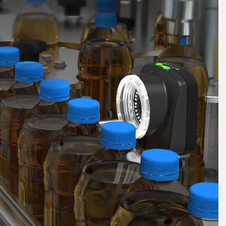
連結​
軟體
境
k
Banner 量測感測器軟體​
感測器軟體​