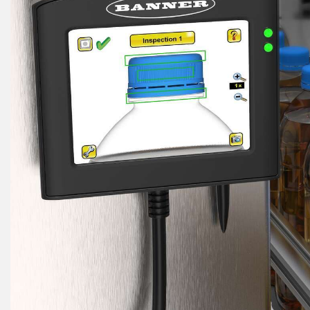
相關
遠端 I/O
狀態指示​
配件
CONNECTIVITY
量測與檢測​
沖洗環
監測方案​
品質管控​
轉換器​
IO-Lin
車輛偵測​
連接線​
新產品
預測性維護​
SNAP SIGNAL
雷達應用​
配件
軟體
科技