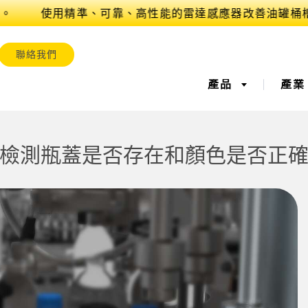
。
聯絡我們
產品
產
測器
業物聯網與智慧工廠​
檢測瓶蓋是否存在和顏色是否正
測器
測
雷射距離測量
工廠通訊
量測光幕
整體設備效率 
測器
控/整體設備效能
超音波感測器
為預測和預防性的維護進行
光纖放大
缺料管理
狀態監控
取
標籤與區域檢測感測
標籤記號、顏色和螢光感測
揀貨指示感
維護
器
預防性維護
測感測器​
無線狀態監測感測器​
震動感測器