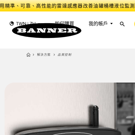
用精準、可靠、高性能的雷達感應器改善油罐桶槽液位監測
TWN | ZH
如何購買
我的帳戶
解決方案
品質控制
感
工
感測器
工業物聯網與智慧工廠​
量測解決方案
智慧感測器​
光電感
前沿偵
工作燈與指示燈
機台安全防護​
雷達感
機器監
機器安全
追蹤與追溯​
槽型、
器​
預防性
工業無線
揀選指示
狀態監
BARCODE & VISION
工業照明​