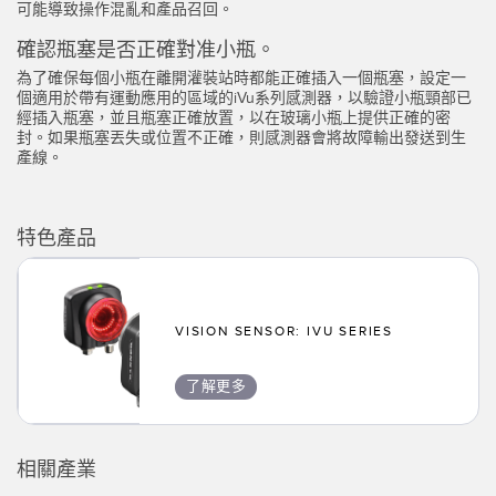
可能導致操作混亂和產品召回。
震動感測器​
確認瓶塞是否正確對准小瓶。
為了確保每個小瓶在離開灌裝站時都能正確插入一個瓶塞，設定一
個適用於帶有運動應用的區域的iVu系列感測器，以驗證小瓶頸部已
經插入瓶塞，並且瓶塞正確放置，以在玻璃小瓶上提供正確的密
配件
封。如果瓶塞丟失或位置不正確，則感測器會將故障輸出發送到生
產線。
轉換器​
連接線​
特色產品
軟體
VISION SENSOR: IVU SERIES
Banner 量測感測器軟體​
感測器軟體​
了解更多
科技
相關產業
支援 IO-Link 的感測器​