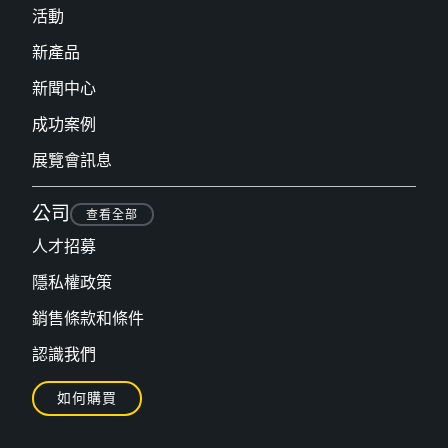
活動
新產品
新聞中心
成功案例
展覽會訊息
公司
查看全部
人才招募
隱私權政策
銷售條款和條件
認識我們
如何購買