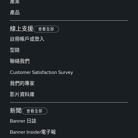
產業
產品
線上支援
查看全部
註冊帳戶或登入
型錄
聯絡我們
Customer Satisfaction Survey
我們的專家
影片資料庫
新聞
查看全部
Banner 日誌
Banner Insider電子報