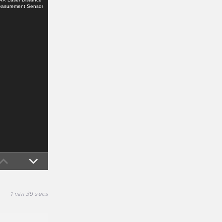
asurement Sensor
科技
支援 IO-Link 的感測器​
nsors with IO-Link
Capability
1 min 39 secs