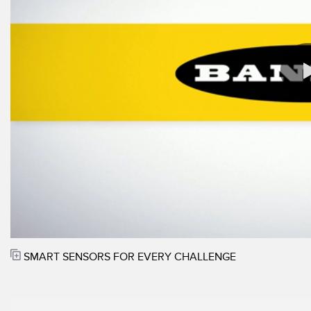
相關
遠端 I/O
狀態指示​
配件
CONNECTIVITY
量測與檢測​
沖洗環
監測方案​
品質管控​
轉換器​
IO-Lin
車輛偵測​
連接線​
新產品
預測性維護​
SNAP SIGNAL
雷達應用​
配件
軟體
科技
SMART SENSORS FOR EVERY CHALLENGE