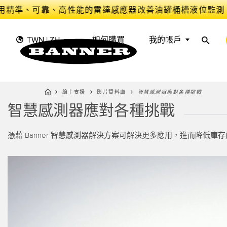
用精準、可靠、高性能的雷達感應器改善油罐桶槽液位監測
TWN | ZH
如何購買
我的帳戶
線上支援
影片資料庫
智慧感測器應對各種挑戰
智慧感測器應對各種挑戰
感
工
感測器
工業物聯網與智慧工廠​
量測解決方案
智慧感測器​
憑藉 Banner 智慧感測器解決方案可解決更多應用，進而降低
光電感
前沿偵
工作燈與指示燈
機台安全防護​
雷達感
機器監
機器安全
追蹤與追溯​
槽型、
器​
預防性
工業無線
揀選指示
狀態監
BARCODE & VISION
工業照明​