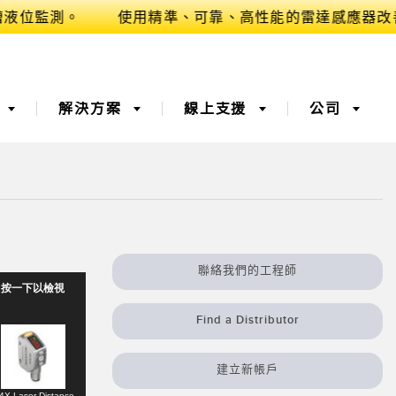
業
解決方案
線上支援
公司
(OEE) ​
3D 飛行時間
桶槽料位監控
器
、服務或棧板收
光纖感測器​
遠端監控
聯絡我們的工程師
按一下以檢視
測器​
溫度和振動感測器
Find a Distributor
​
建立新帳戶
4X Laser Distance