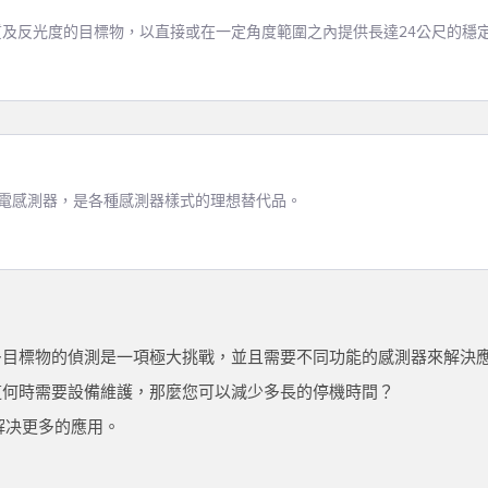
材質及反光度的目標物，以直接或在一定角度範圍之內提供長達24公尺的穩
D
R
光電感測器，是各種感測器樣式的理想替代品。
Ph
多目標物的偵測是一項極大挑戰，並且需要不同功能的感測器來解決
Ra
道何時需要設備維護，那麼您可以減少多長的停機時間？
靠地解决更多的應用。