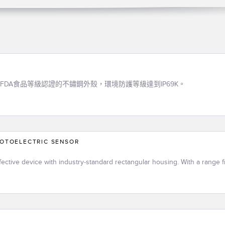
DA食品等級認證的不鏽鋼外殼，環境防護等級達到IP69K。
HOTOELECTRIC SENSOR
E
fective device with industry-standard rectangular housing. With a range f
LE
L