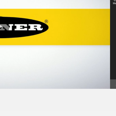
連結​
Me
軟體
境
k
Banner 量測感測器軟體​
感測器軟體​
0:00 / 1:39
Se