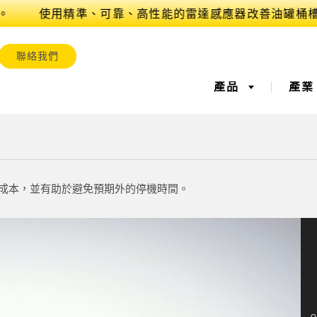
。
聯絡我們
產品
產
測器
業物聯網與智慧工廠​
庫存成本，並有助於避免預期外的停機時間。
測器
測
雷射距離測量
工廠通訊
量測光幕
整體設備效率 
測器
控/整體設備效能
超音波感測器
為預測和預防性的維護進行
光纖放大
缺料管理
狀態監控
取
標籤與區域檢測感測
標籤記號、顏色和螢光感測
揀貨指示感
維護
器
預防性維護
測感測器​
無線狀態監測感測器​
震動感測器
Q