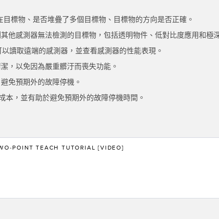
存在目標物、是否堆疊了多個目標物、目標物的方向是否正確。
測其他感測器無法檢測的目標物，包括透明物件、低對比度應用和極
感測器可以讀取遠端的感測器，並查看感測器的性能表現。
清潔，以免因為嚴重髒汙而喪失功能。
，避免預期外的故障停機。
庫存成本，並有助於避免預期外的故障停機時間。
WO-POINT TEACH TUTORIAL [VIDEO]