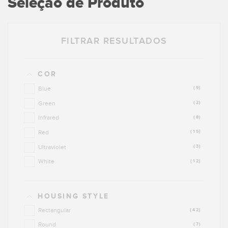
Seleção de Produto
FILTRAR RESULTADOS
COR
Blue
(9)
Green
(2)
Infrared
(8)
Red
(15)
Ultraviolet
(3)
White
(12)
HOUSING STYLE
Rectangular
(42)
Round
(7)