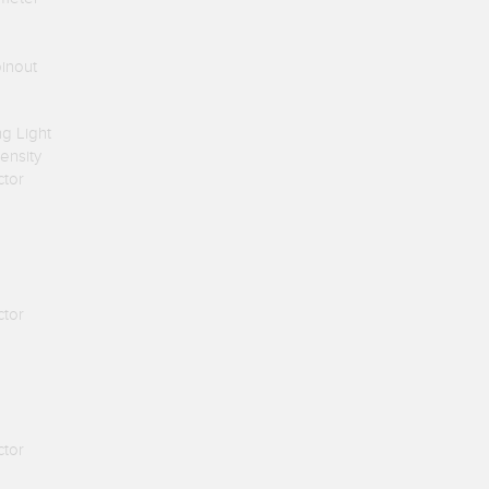
inout
ng Light
ensity
ctor
ctor
ctor