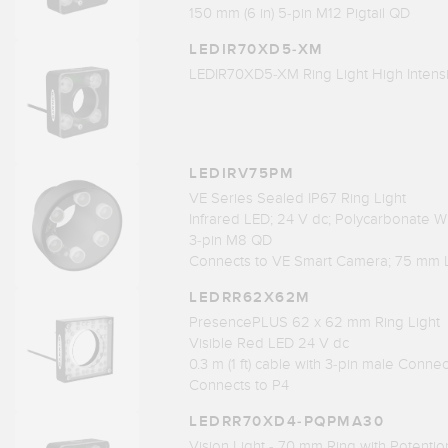
150 mm (6 in) 5-pin M12 Pigtail QD
LEDIR70XD5-XM
LEDIR70XD5-XM Ring Light High Intensit
LEDIRV75PM
VE Series Sealed IP67 Ring Light
Infrared LED; 24 V dc; Polycarbonate 
3-pin M8 QD
Connects to VE Smart Camera; 75 mm 
LEDRR62X62M
PresencePLUS 62 x 62 mm Ring Light
Visible Red LED 24 V dc
0.3 m (1 ft) cable with 3-pin male Conne
Connects to P4
LEDRR70XD4-PQPMA30
Vision Light - 70 mm Ring with Potenti