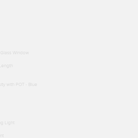
te Glass Window
Length
ty with POT - Blue
g Light
nt