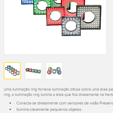
Overal
BARCODE & VISION
ILUMINAÇÃO INDUSTRIAL
Condit
Effect
Sensor
I/O REMOTAS
INDICAÇÃO DE STATUS
CONNECTIVITY
MEDIÇÃO E INSPEÇÃO
LIN
MONITORING SOLUTIONS
CONTROLE DE QUALIDADE
ACC
IO-Lin
DETECÇÃO DE VEÍCULOS
ACE
NOVOS PRODUTOS
Lavaç
PREDICTIVE
Cabos
SNAP SIGNAL
MAINTENANCE
Conver
ACESSÓRIOS E PRODUTOS
RADAR APPLICATIONS
RELACIONADOS
SOFTWARE PARA
PRODUTOS BANNER
Uma iluminação ring fornece iluminação difusa sobre uma área pe
ring, a iluminação ring ilumina a área que fica diretamente na fren
TECHNOLOGIES
Conecta-se diretamente com sensores de visão Presen
Ilumina claramente pequenos objetos