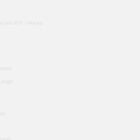
y w/o POT - Infrared
Window
Length
ctor
ometer