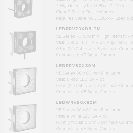
4 High Intensity Red LEDs - 24 V dc
Clear Diffusing Plastic Window
Requires Cable MQDC20-xxx; Special p
LEDRRV70XD5-PM
VE Series 70 x 70 mm High Intensity Ri
Visible Red LED; 24 V dc; Adjustable Int
0.3 m (1 ft) Cable with 3-pin male Conne
Connects to VE Smart Camera
LEDRRV80X80M
VE Series 80 x 80 mm Ring Light
Visible Red LED; 24 V dc
0.3 m (1 ft) Cable with 3-pin male Conne
Connects to VE Smart Camera
LEDWRV80X80M
VE Series 80 x 80 mm Ring Light
Visible White LED; 24 V dc
0.3 m (1 ft) Cable with 3-pin male Conne
Connects to VE Smart Camera