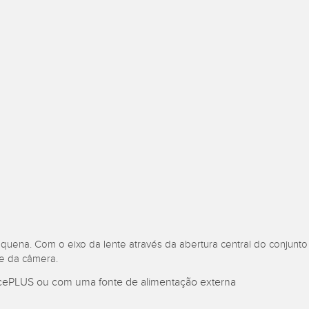
l Equipment
Monitoramento de Nível de
ion Monitoring
Wireless Condition
Vibration 
iveness (OEE)
Tanques
s
Monitoring Sensors
KS RELACIONADOS
ESSORIES
SOFTWARE
k
SSÓRIOS
Banner Measurement Sensor 
ão
Software GUI para Sensores
sores
quena. Com o eixo da lente através da abertura central do conjunto
te da câmera.
cePLUS ou com uma fonte de alimentação externa