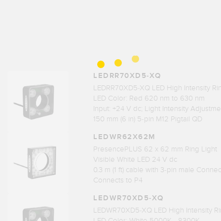
LEDRR70XD5-XQ
LEDRR70XD5-XQ LED High Intensity Rin
LED Color: Red 620 nm to 630 nm
Input: +24 V dc; Light Intensity Adjustme
150 mm (6 in) 5-pin M12 Pigtail QD
LEDWR62X62M
PresencePLUS 62 x 62 mm Ring Light
Visible White LED 24 V dc
0.3 m (1 ft) cable with 3-pin male Conne
Connects to P4
LEDWR70XD5-XQ
LEDWR70XD5-XQ LED High Intensity Ri
LED Color: White 5000K - 8300K