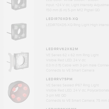
Input: +24 V dc; Light Intensity Adjustme
150 mm (6 in) 5-pin M12 Pigtail QD
LEDIR70XD5-XQ
LEDIR70XD5-XQ Ring Light High Intensit
LEDRRV62X62M
VE Series 62 x 62 mm Ring Light
Visible Red LED; 24 V dc
0.3 m (1 ft) Cable with 3-pin male Conne
Connects to VE Smart Camera
LEDRRV75PM
VE Series Sealed IP67 Ring Light
Visible Red LED; 24 V dc; Polycarbona
3-pin M8 QD
Connects to VE Smart Camera; 75 mm 