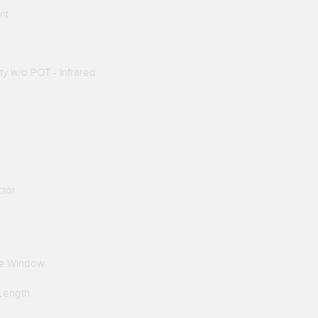
nt
y w/o POT - Infrared
ctor
te Window
Length