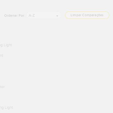
Limpar Comparações
A-Z
Ordenar Por:
g Light
nt
ctor
ng Light