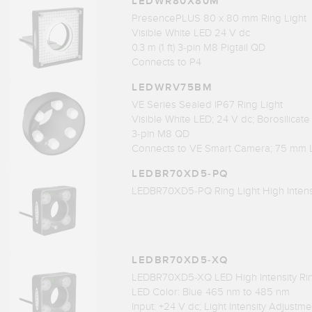
LEDWR80X80M
PresencePLUS 80 x 80 mm Ring Light
Visible White LED 24 V dc
0.3 m (1 ft) 3-pin M8 Pigtail QD
Connects to P4
LEDWRV75BM
VE Series Sealed IP67 Ring Light
Visible White LED; 24 V dc; Borosilica
3-pin M8 QD
Connects to VE Smart Camera; 75 mm 
LEDBR70XD5-PQ
LEDBR70XD5-PQ Ring Light High Intensi
LEDBR70XD5-XQ
LEDBR70XD5-XQ LED High Intensity Rin
LED Color: Blue 465 nm to 485 nm
Input: +24 V dc; Light Intensity Adjustme