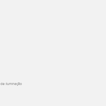
Sensors
TECHNOLOGY
Software
Sensors with IO-Link
 de iluminação