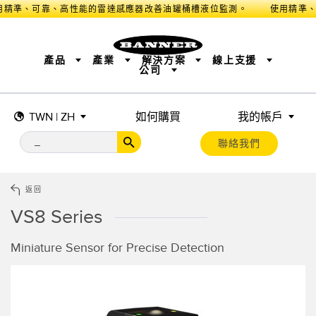
精準、可靠、高性能的雷達感應器改善油罐桶槽液位監測。
產品
產業
解決方案
線上支援
公司
TWN | ZH
如何購買
我的帳戶
感測器
工業物聯網與智慧工廠​
量測解決方案
智慧感測器​
工作燈與指示燈
機器安全
機台安全防護​
工業無線
追蹤與追溯​
BARCODE & VISION
揀選指示
聯絡我們
遠端 I/O
工業照明​
CONNECTIVITY
狀態指示​
量測與檢測​
監測方案​
品質管控​
車輛偵測​
預測性維護​
新產品
SNAP SIGNAL
配件
軟體
雷達應用​
返回
科技
VS8 Series
工業物聯網與智慧工廠​
感測器
Miniature Sensor for Precise Detection
前沿偵測
光電感測器
工廠通訊
雷射距離測量
整體設備效率 (OEE) ​