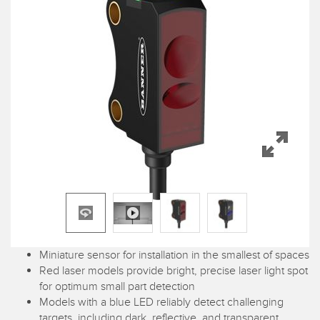
量測光幕
桶槽料位監控
3D 飛行時間
機器監控/整體設備效能
雷達感測器
為預測和預防性的維護進行狀態監控
超音波感測器
缺料管理、服務或棧板收取
光纖放大器
遠端監控
光纖感測器​
預防性維護
槽型、標籤與區域檢測感測器​
預防性維護
標籤記號、顏色和螢光感測器
揀貨指示感測器​
相關連結​
Miniature sensor for installation in the smallest of spaces
溫度和振動感測器
Red laser models provide bright, precise laser light spot
沖洗環境
for optimum small part detection
狀態監測感測器​
Models with a blue LED reliably detect challenging
IO-Link
無線狀態監測感測器​
targets, including dark, reflective, and transparent