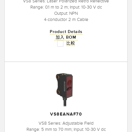
VS8 Series: Laser Polarized Retro Reflective
Range: 0.1 m to 2 m; Input: 10-30 V dc
Output: NPN
4-conductor 2 m Cable
Product Details
加入 BOM
比較
VS8EANAF70
VS8 Series: Adjustable Field
Range: 5 mm to 70 mm; Input: 10-30 V dc