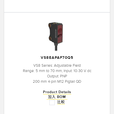
VS8EAPAF70Q5
VS8 Series: Adjustable Field
Range: 5 mm to 70 mm; Input: 10-30 V dc
Output: PNP
200 mm 4-pin M12 Pigtail QD
Product Details
加入 BOM
比較