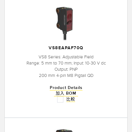
VS8EAPAF70Q
VS8 Series: Adjustable Field
Range: 5 mm to 70 mm; Input: 10-30 V dc
Output: PNP
200 mm 4-pin M8 Pigtail QD
Product Details
加入 BOM
比較