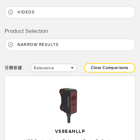
VIDEOS
Product Selection
NARROW RESULTS
Relevance
分類依據:
Clear Comparisons
VS8EANLLP