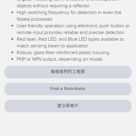
objects without requiring a reflector
震動感測器​
High switching frequency for detection in even the
fastest processes
User-friendly operation using electronic push button or
remote input provides reliable and precise detection
配件
Red laser, Red LED, and Blue LED types available to
match sensing beam to application
轉換器​
Robust, glass-fiber-reinforced plastic housing
PNP or NPN output, depending on model
連接線​
聯絡我們的工程師
軟體
Find a Distributor
Banner 量測感測器軟體​
感測器軟體​
建立新帳戶
科技
支援 IO-Link 的感測器​