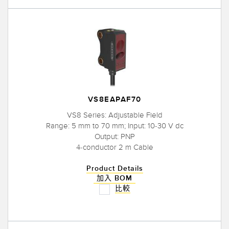
VS8EAPAF70
VS8 Series: Adjustable Field
Range: 5 mm to 70 mm; Input: 10-30 V dc
Output: PNP
4-conductor 2 m Cable
Product Details
加入 BOM
比較