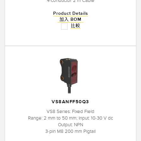
4-conductor 2 m Cable
Product Details
加入 BOM
比較
VS8ANFF50Q3
VS8 Series: Fixed Field
Range: 2 mm to 50 mm; Input: 10-30 V dc
Output: NPN
3-pin M8 200 mm Pigtail