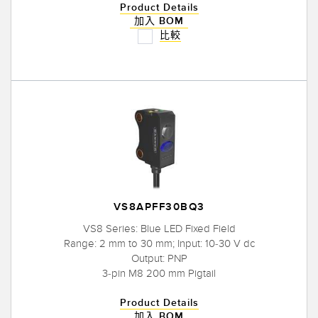
Product Details
加入 BOM
比較
VS8APFF30BQ3
VS8 Series: Blue LED Fixed Field
Range: 2 mm to 30 mm; Input: 10-30 V dc
Output: PNP
3-pin M8 200 mm Pigtail
Product Details
加入 BOM