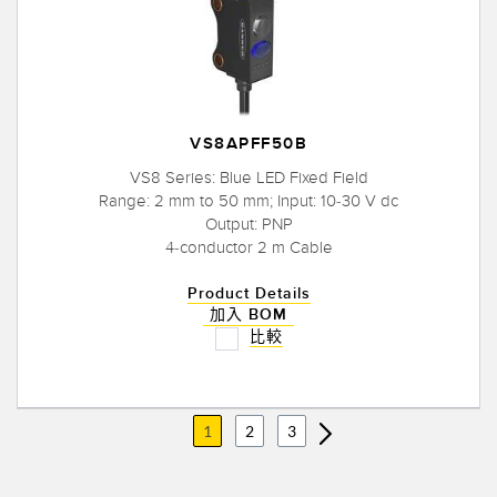
VS8APFF50B
VS8 Series: Blue LED Fixed Field
Range: 2 mm to 50 mm; Input: 10-30 V dc
Output: PNP
4-conductor 2 m Cable
Product Details
加入 BOM
比較
1
2
3