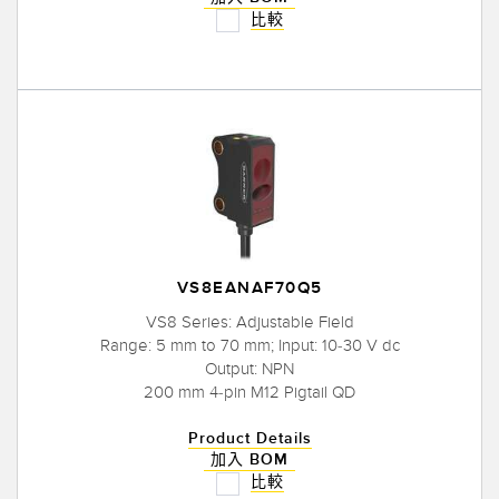
比較
VS8EANAF70Q5
VS8 Series: Adjustable Field
Range: 5 mm to 70 mm; Input: 10-30 V dc
Output: NPN
200 mm 4-pin M12 Pigtail QD
Product Details
加入 BOM
比較