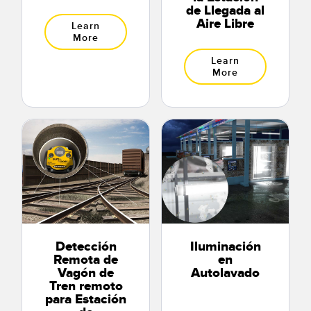
de Llegada al
Aire Libre
Learn
More
Learn
More
Detección
Iluminación
Remota de
en
Vagón de
Autolavado
Tren remoto
para Estación