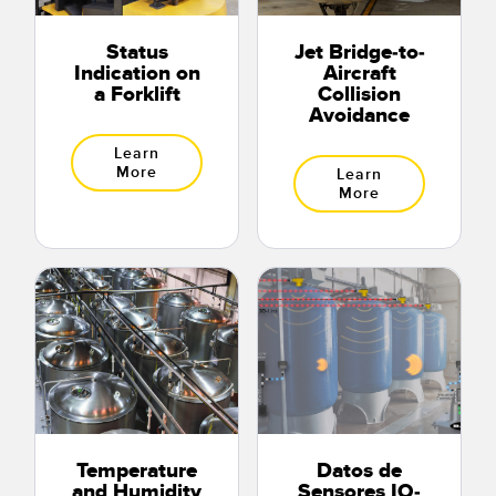
Status
Jet Bridge-to-
Indication on
Aircraft
a Forklift
Collision
Avoidance
Learn
More
Learn
More
Temperature
Datos de
and Humidity
Sensores IO-