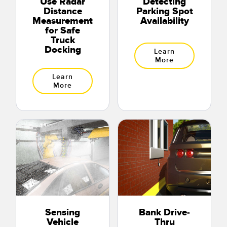
Use Radar
Detecting
Distance
Parking Spot
Measurement
Availability
for Safe
Truck
Docking
Learn
More
Learn
More
Sensing
Bank Drive-
Vehicle
Thru