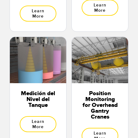
Learn
More
Learn
More
Medición del
Position
Nivel del
Monitoring
Tanque
for Overhead
Gantry
Cranes
Learn
More
Learn