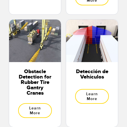
More
Obstacle
Detección de
Detection for
Vehículos
Rubber Tire
Gantry
Cranes
Learn
More
Learn
More