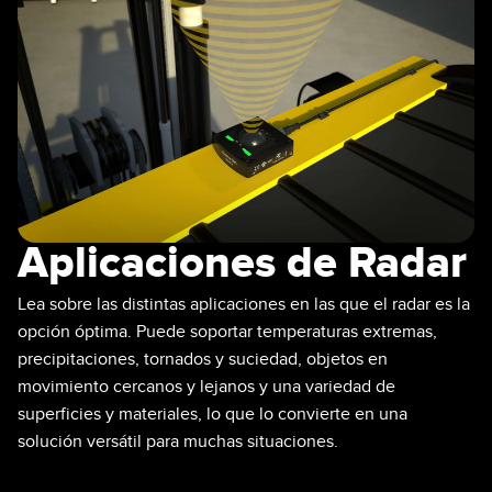
SENSORES
IIOT Y LA FÁBRICA
INTELIGENTE
Sensores Fotoeléctricos
Call for Parts, Service, or Pallet Pickup
Medición de Distancia Láser
Leading Edge Detection
Cortinas de Medición
Machine Monitoring/Overall Equipment Effectiveness
Tiempo de Vuelo
Monitoreo de Condiciones: Mantenimiento Predictivo y
Sensores de Radar
Aplicaciones de Radar
Preventivo
Sensores Ultrasónicos
Eficiencia General de Los Equipos (OEE)
Lea sobre las distintas aplicaciones en las que el radar es la
Amplificadores de Fibra Óptica
opción óptima. Puede soportar temperaturas extremas,
Mantenimiento Predictivo
precipitaciones, tornados y suciedad, objetos en
Fiber Optics
Mantenimiento Predictivo
movimiento cercanos y lejanos y una variedad de
superficies y materiales, lo que lo convierte en una
Slot and Label Sensors
Monitoreo Remoto
solución versátil para muchas situaciones.
Sensores de Marca de Registro, Color y Luminiscencia
Monitoreo de Nivel en Tanque