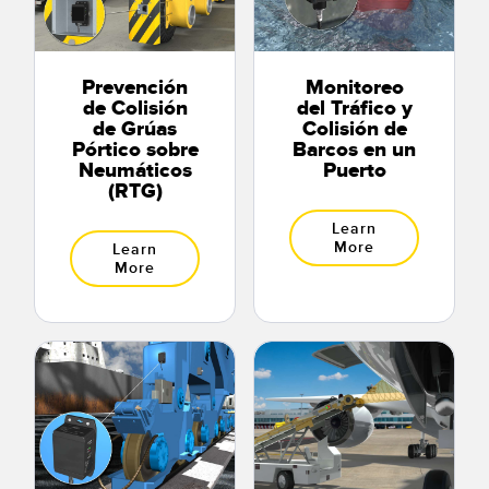
Prevención
Monitoreo
de Colisión
del Tráfico y
de Grúas
Colisión de
Pórtico sobre
Barcos en un
Neumáticos
Puerto
(RTG)
Learn
More
Learn
More