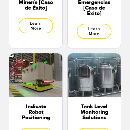
Minería [Caso
Emergencias
de Éxito]
[Caso de
Éxito]
Learn
More
Learn
More
Indicate
Tank Level
Robot
Monitoring
Positioning
Solutions