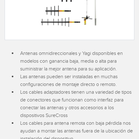
SENSORES
IIOT Y LA FÁBRICA
INTELIGENTE
Sensores Fotoeléctricos
Call for Parts, Service, or Pallet Pickup
Medición de Distancia Láser
Leading Edge Detection
Cortinas de Medición
Machine Monitoring/Overall Equipment Effectiveness
Antenas omnidireccionales y Yagi disponibles en
Tiempo de Vuelo
modelos con ganancia baja, media o alta para
Monitoreo de Condiciones: Mantenimiento Predictivo y
Sensores de Radar
suministrar la mejor antena para su aplicación.
Preventivo
Las antenas pueden ser instaladas en muchas
Sensores Ultrasónicos
Eficiencia General de Los Equipos (OEE)
configuraciones de montaje directo o remoto.
Los cables adaptadores tienen una variedad de tipos
Amplificadores de Fibra Óptica
Mantenimiento Predictivo
de conectores que funcionan como interfaz para
Fiber Optics
Mantenimiento Predictivo
conectar las antenas y otros accesorios a los
dispositivos SureCross
Slot and Label Sensors
Monitoreo Remoto
Los cables para antena remota con baja pérdida nos
Sensores de Marca de Registro, Color y Luminiscencia
Monitoreo de Nivel en Tanque
ayudan a montar las antenas fuera de la ubicación de
instalación del dispositivo