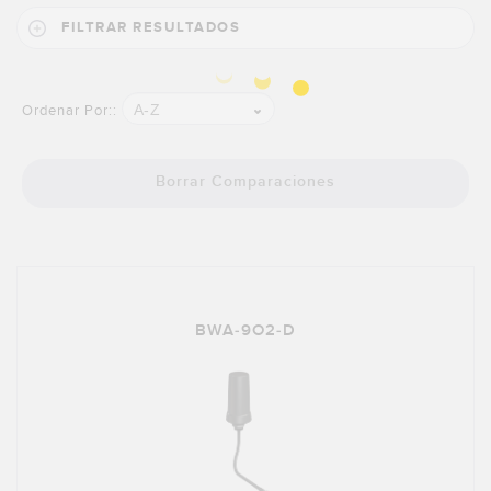
SOFTWARE
FILTRAR RESULTADOS
Banner Measurement Sensor Software
Software de Configuración para Sensor GUI
A-Z
Ordenar Por::
TECNOLOGÍA
Borrar Comparaciones
Sensors with IO-Link
BWA-9O2-D