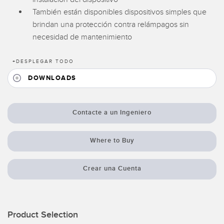
Pick-to Light Sensors
Comunicaciones de Fábrica
También están disponibles dispositivos simples que
Sensores de Temperatura
brindan una protección contra relámpagos sin
necesidad de mantenimiento
Matrices de Detección y Sensores de Haz Ancho
ENLACES RELACIONADOS
Sensores de Monitoreo de Condiciones
+
DESPLEGAR TODO
IO-Link
DOWNLOADS
Wireless Condition Monitoring Sensors
Lavado a Presión
Sensor de Vibración
Contacte a un Ingeniero
Where to Buy
ACCESORIOS
ACCESORIOS
Crear una Cuenta
Convertidores
Set de Cables
Product Selection