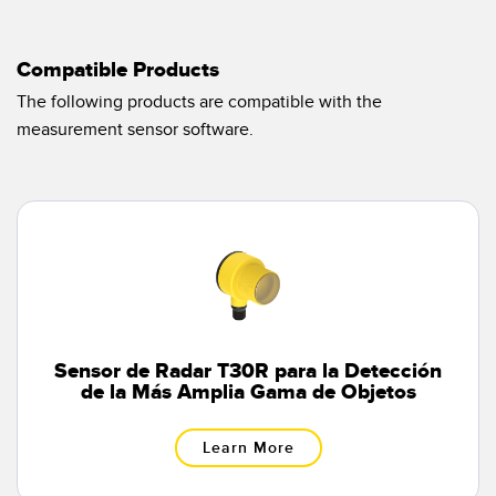
Pick-to Light Sensors
Comunicaciones de Fábrica
Sensores de Temperatura
Compatible Products
Matrices de Detección y Sensores de Haz Ancho
The following products are compatible with the
ENLACES RELACIONADOS
measurement sensor software.
Sensores de Monitoreo de Condiciones
IO-Link
Wireless Condition Monitoring Sensors
Lavado a Presión
Sensor de Vibración
ACCESORIOS
ACCESORIOS
Sensor de Radar T30R para la Detección
de la Más Amplia Gama de Objetos
Convertidores
Learn More
Set de Cables