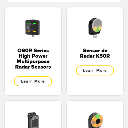
SOFTWARE
Banner Measurement Sensor Software
Software de Configuración para Sensor GUI
TECNOLOGÍA
Q90R Series
Sensor de
High Power
Radar K50R
Sensors with IO-Link
Multipurpose
Radar Sensors
Learn More
Learn More