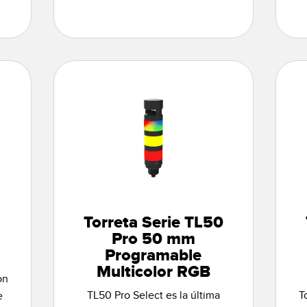
Torreta Serie TL50
Pro 50 mm
Programable
Multicolor RGB
on
TL50 Pro Select es la última
T
e