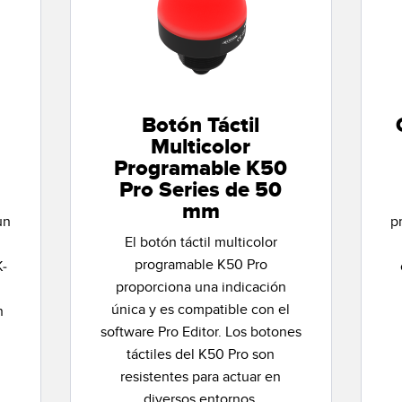
Botón Táctil
Multicolor
Programable K50
Pro Series de 50
mm
un
p
El botón táctil multicolor
programable K50 Pro
K-
proporciona una indicación
a
única y es compatible con el
n
software Pro Editor. Los botones
táctiles del K50 Pro son
resistentes para actuar en
diversos entornos.