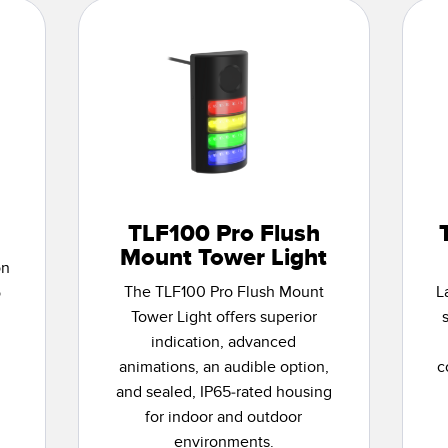
TLF100 Pro Flush
Mount Tower Light
on
The TLF100 Pro Flush Mount
L
o
Tower Light offers superior
indication, advanced
animations, an audible option,
c
and sealed, IP65-rated housing
for indoor and outdoor
environments.