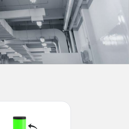
ondition
Sensor de Vibración
 Sensors
TECNOLOGÍA
Software
Sensors with IO-Link
ra